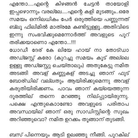
എന്തോ….എന്റെ കിഴങ്ങന്‍ ചേട്ടന്‍ തായോളി
ഇപ്പഴൊന്നും വരല്ലേ….എന്റെ കളി മുടങ്ങും..ഒരേ
സമയം ഒന്നിലധികം പേര്‍ ഒരുത്തിയെ പണ്ണുന്നത്
ബ്ലൂ ഫിലിമില്‍ മാത്രമേ കണ്ടിട്ടുള്ളൂ..അതിവിടെ
ഇന്നു സംഭവിക്കുമെന്നോര്‍ത്ത് അവളുടെ പൂറ്
തരിക്കയാണൊ എന്തോ…!!!
ധോഡീ ദേര് കേ ലിയേ ഹായ് നാ തോട്ഡാ
അഡ്ജസ്റ്റ് കരോ (കുറച്ചു സമയം കൂട് അല്ലെ
ഉള്ളു അഡ്ജസ്റ്റു ചെയ്താലും) അതുകേട്ടു നമിത
അടങ്ങി അവള് കണ്ണുകള് അടച്ചു ഞാന് ഫുട്
ബോര്ഡില് വല്ലതും ആയിരിക്കുമെന്നു അവള്
കരുതിയിരിക്കണം. പാവം ഞാന് കയ്യെത്തുന്ന
ദൂരത്തില് തന്നെ മറഞ്ഞൂ നില്പ്പുായിരുന്നു.
പക്ഷെ എന്തുകൊാണ്ടോ അവളൂടെ പരിതാപ
അവസ്ഥയില് ഞാന് ഒരു സാഡിസ്റ്റിന്റെ സുഖം
അറിഞ്ഞുവൊ? നമിത ഉറക്കം തൂങ്ങാന് തുടങ്ങി.
ബസ് പിന്നെയും ആടി ഉലഞ്ഞു നീങ്ങി. പുറകില്