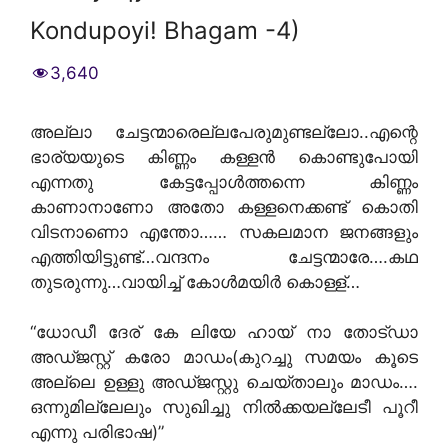
Kondupoyi! Bhagam -4)
3,640
അല്ലാ ചേട്ടന്മാരെല്ലപേരുമുണ്ടല്ലോ..എന്റെ
ഭാര്യയുടെ കിണ്ണം കള്ളന്‍ കൊണ്ടുപോയി
എന്നതു കേട്ടപ്പോള്‍ത്തന്നെ കിണ്ണം
കാണാനാണോ അതോ കള്ളനെക്കണ്ട് കൊതി
വിടനാണൊ എന്തോ…… സകലമാന ജനങ്ങളും
എത്തിയിട്ടുണ്ട്…വന്ദനം ചേട്ടന്മാരേ….കഥ
തുടരുന്നു…വായിച്ച് കോള്‍മയിര്‍ കൊള്ള്…
“ധോഡീ ദേര് കേ ലിയേ ഹായ് നാ തോട്ഡാ
അഡ്ജസ്റ്റ് കരോ മാഡം(കുറച്ചു സമയം കൂടെ
അല്ലെ ഉള്ളു അഡ്ജസ്റ്റു ചെയ്താലും മാഡം….
ഒന്നുമില്ലേലും സുഖിച്ചു നില്‍ക്കയല്ലേടീ പൂറീ
എന്നു പരിഭാഷ)”