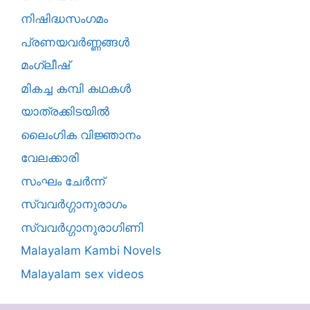
നിഷിദ്ധസംഗമം
പ്രണയവർണ്ണങ്ങൾ
മംഗ്ലീഷ്
മികച്ച കമ്പി കഥകൾ
യാത്രക്കിടയില്‍
ലൈംഗിക വിജ്ഞാനം
വേലക്കാരി
സംഘം ചേർന്ന്
സ്വവർഗ്ഗാനുരാഗം
സ്വവർഗ്ഗാനുരാഗിണി
Malayalam Kambi Novels
Malayalam sex videos