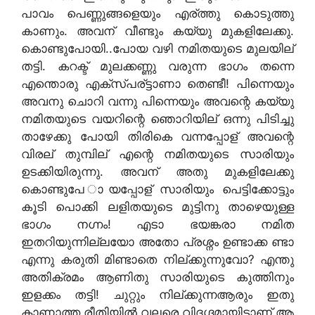
പാവം പെണ്ണുങ്ങളെയും എര്ത്തു കൊടുത്തു
കാണും. അവന് വീണ്ടും കയ്യു മുകളിലേക്കു.
കൊണ്ടുപോയി..പോയ വഴി നമിതയുടെ മുലയില്
തട്ടി. കറക്ട് മുലക്കണ്ണു വരുന്ന ഭാഗം തന്നെ
എന്തൊരു എക്സ്പര്ട്ടാണാ തെണ്ടീ! പിന്നെയും
അവനു ചൊറി വന്നു പിന്നെയും അവന്റെ കയ്യു
നമിതയുടെ വയറിന്റെ ഞൊറിയില് ഒന്നു പിടിച്ചു
താഴേക്കു പോയി തിരികെ വന്നപ്പോള് അവന്റെ
വിരല് തുമ്പില് എന്റെ നമിതയുടെ സാരിയും
ഉടക്കിയിരുന്നു. അവന് അതു മുകളിലേക്കു
കൊണ്ടുപേ ായപ്പോള് സാരിയും പെട്ടിക്കോട്ടും
കൂടി പൊക്കി ലളിതയുടെ മുട്ടിനു താഴെയുള്ള
ഭാഗം നഗ്നം! എടാ ഭയങ്കരാ നമിത
ഇതറിയുന്നില്ലയോ അതോ പ്രശ്നം ഉണ്ടാക്ക ണ്ടാ
എന്നു കരുതി മിണ്ടാതെ നില്ക്കുന്നുവോ? എന്തു
അതിക്രമം ആണിതു സാരിയുടെ കുത്തിനും
ഇളക്കം തട്ടി! ചുറ്റും നില്ക്കുന്നആരും ഇതു
കാണാത്ത രീതിയില്‍ വലരെ വിദഗ്ദമായിട്ടാണ്‌ ആ