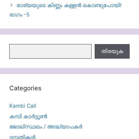
ഭാര്യയുടെ കിണ്ണം കള്ളന്‍ കൊണ്ടുപോയി!
ഭാഗം -5
തിരയുക
തിരയുക
Categories
Kambi Call
കമ്പി കാർട്ടൂൺ
ജോലിസ്ഥലം / അദ്ധ്യാപകർ
ദമ്പതികള്‍