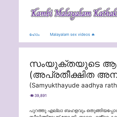
Skip
to
content
ഹോം
Malayalam sex videos 🔥
സംയുക്തയുടെ ആദ്യ
(അപ്രതീക്ഷിത അന
(Samyukthayude aadhya rathri
39,891
പുറത്തു എല്ലാ ബഹളവും ഒതുങ്ങിയപ്പോൾ