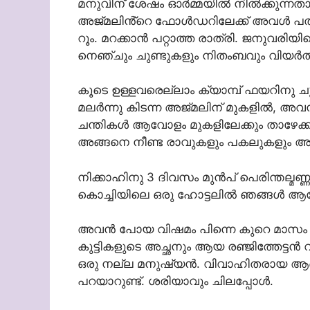
മനുവിന് ശേഷം ഓർമ്മയിൽ നിൽക്കുന്നതായിട്
അജ്മലിൻ്റെ ഫോൾഡറിലേക്ക് അവൾ പതുക
റൂം. മറക്കാൻ പറ്റാത്ത രാത്രി. ജനുവരി
നെഞ്ചും ചുണ്ടുകളും നിതംബവും വിയർത്ത
കൂടെ ഉള്ളവരെല്ലാം ക്യാമ്പ് ഫയറിനു 
മലർന്നു കിടന്ന അജ്മലിന് മുകളിൽ, അവൻ
ചന്തികൾ ആവോളം മുകളിലേക്കും താഴേക്കും
അങ്ങനെ നീണ്ട രാവുകളും പകലുകളും അ
നിക്കാഹിനു 3 ദിവസം മുൻപ് പെരിന്തല്മണ്ണ
കൊച്ചിയിലെ ഒരു ഹോട്ടലിൽ ഞങ്ങൾ ആ
അവൻ പോയ വിഷമം പിന്നെ കുറെ മാസം കഴ
കുട്ടികളുടെ അച്ഛനും ആയ രഞ്ജിത്തേട്ടൻ
ഒരു നല്ല മനുഷ്യൻ. വിവാഹിതരായ ആണുങ
പറയാറുണ്ട്. ശരിയാവും ചിലപ്പോൾ.