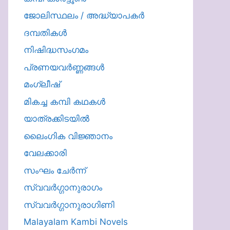
ജോലിസ്ഥലം / അദ്ധ്യാപകർ
ദമ്പതികള്‍
നിഷിദ്ധസംഗമം
പ്രണയവർണ്ണങ്ങൾ
മംഗ്ലീഷ്
മികച്ച കമ്പി കഥകൾ
യാത്രക്കിടയില്‍
ലൈംഗിക വിജ്ഞാനം
വേലക്കാരി
സംഘം ചേർന്ന്
സ്വവർഗ്ഗാനുരാഗം
സ്വവർഗ്ഗാനുരാഗിണി
Malayalam Kambi Novels