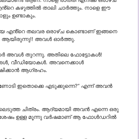
ല്ല്യാണം ആണ്. നാളെ രാത്രി എനിക്ക് ഒരാഴ്ച
എൻ്റെ കഴുത്തിൽ താലി ചാർത്തും. നാളെ ഈ
ും ഉണ്ടാകും.
യ എൻ്റെ തലവര ഒരാഴ്ച കൊണ്ടാണ് ഇങ്ങനെ
ൻ ആയിരുന്നു!! അവൾ ഓർത്തു.
ഡർ അവൾ തുറന്നു. അതിലെ ഫോട്ടോകൾ!
്രങ്ങൾ, വീഡിയോകൾ. അവനെക്കാൾ
്ഷിക്കാൻ ആഗ്രഹം.
ണോടി ഇതൊക്കെ എടുക്കുന്നെ?” എന്ന് അവൻ
െടുത്ത ചിത്രം. ആദ്യമായി അവൻ എന്നെ ഒരു
ിനു ശേഷം ഉള്ള മൂന്നു വർഷമാണ് ആ ഫോൾഡറിൽ