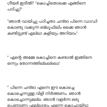
ഗീയർ ഇടീൽ? “കൊച്ചിതൊക്കെ എങ്ങിനെ
പഠിച്ചു?’
“ഞാൻ വായിച്ചു പഠിച്ചതാ ചന്ദ്രാ പിന്നെ ഡാഡി
കൊണ്ടു വക്കുന്ന ബ്ലൂഫിലിം ഒക്കെ ഞാൻ
കണ്ടിട്ടുണ്ട് എല്ലാ കളിയും അറിയാം”
” എന്റെ അമ്മേ കൊച്ചിനെ കണ്ടാൽ ഇങ്ങിനെ
ഒന്നും തോന്നത്തില്ലല്ലൊ’
” പിന്നെ ചന്ദ്രാ എന്നെ ഈ കൊച്ചെ
കൊച്ചെന്നുള്ള വിളി നിർത്തണം. ഞാൻ
കൊച്ചൊന്നുമല്ല. ഞാൻ വളർന്ന ഒരു
പെണ്ണാണു എല്ലാരും എന്നെ കൊച്ചായിട്ടാ