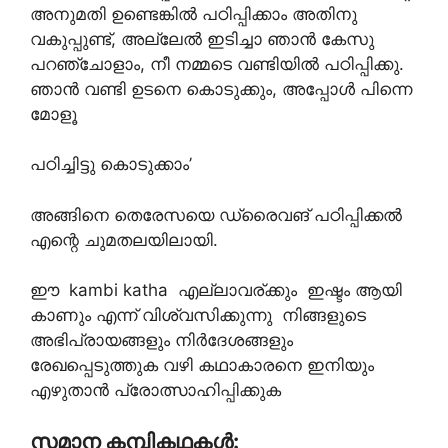
അനുമതി ഉണ്ടെങ്കിൽ പഠിപ്പിക്കാം അതിനു
വകുപ്പുണ്ട്, അല്ലേൽ ഇടിച്ചാ ഞാൻ കേസു
പറഞ്ചോളാം, നീ നമ്മടെ വണ്ടിയിൽ പഠിപ്പിക്കു.
ഞാൻ വണ്ടി ഉടനെ കൊടുക്കും, അപ്പോൾ പിന്നെ
മോളൂ
പഠിച്ചിട്ടു കൊടുക്കാം’
അങ്ങിനെ തെരേസയെ ഡ്രൈവങ് പഠിപ്പിക്കൽ
എന്റെ ചുമതലയിലായി.
ഈ kambi katha എല്ലാവര്ക്കും ഇഷ്ടം ആയി
കാണും എന്ന് വിശ്വസിക്കുന്നു നിങ്ങളുടെ
അഭിപ്രായങ്ങളും നിർദേശങ്ങളും
രേഖപ്പെടുത്തുക വഴി കഥാകാരനെ ഇനിയും
എഴുതാൻ പ്രോത്സാഹിപ്പിക്കുക
സമാന കമ്പികഥകൾ: