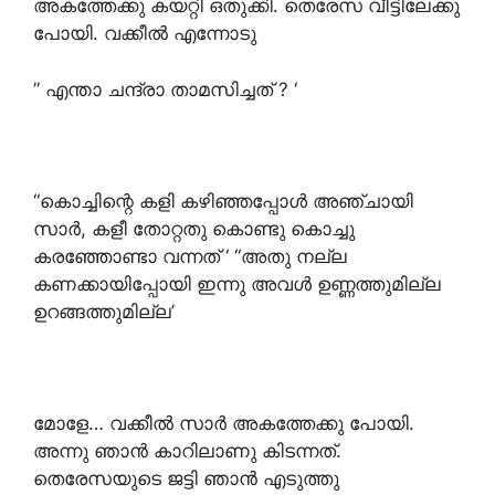
അകത്തേക്കു കയറ്റി ഒതുക്കി. തെരേസ വീട്ടിലേക്കു
പോയി. വക്കീൽ എന്നോടു
” എന്താ ചന്ദ്രാ താമസിച്ചത് ? ‘
“കൊച്ചിന്റെ കളി കഴിഞ്ഞപ്പോൾ അഞ്ചായി
സാർ, കളീ തോറ്റതു കൊണ്ടു കൊച്ചു
കരഞ്ഞോണ്ടാ വന്നത് ‘ “അതു നല്ല
കണക്കായിപ്പോയി ഇന്നു അവൾ ഉണ്ണത്തുമില്ല
ഉറങ്ങത്തുമില്ല’
മോളേ… വക്കീൽ സാർ അകത്തേക്കു പോയി.
അന്നു ഞാൻ കാറിലാണു കിടന്നത്.
തെരേസയുടെ ജട്ടി ഞാൻ എടുത്തു