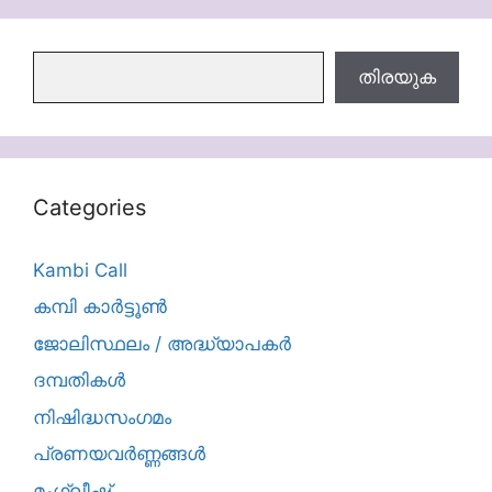
തിരയുക
തിരയുക
Categories
Kambi Call
കമ്പി കാർട്ടൂൺ
ജോലിസ്ഥലം / അദ്ധ്യാപകർ
ദമ്പതികള്‍
നിഷിദ്ധസംഗമം
പ്രണയവർണ്ണങ്ങൾ
മംഗ്ലീഷ്