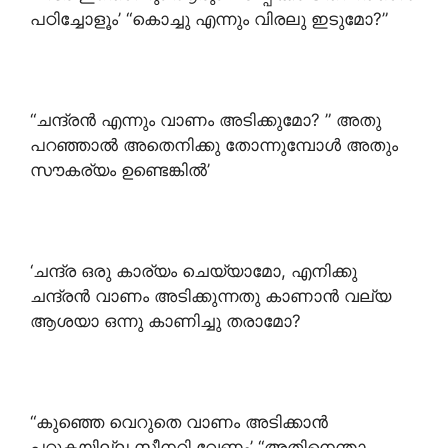
പഠിച്ചോളൂം’ “കൊച്ചു എന്നും വിരലു ഇടുമോ?”
“ചന്ദ്രൻ എന്നും വാണം അടിക്കുമോ? ” അതു
പറഞ്ഞാൽ അതെനിക്കു തോന്നുമ്പോൾ അതും
സൗകര്യം ഉണ്ടെങ്കിൽ’
‘ചന്ദ്ര ഒരു കാര്യം ചെയ്യാമോ, എനിക്കു
ചന്ദ്രൻ വാണം അടിക്കുന്നതു കാണാൻ വല്യ
ആശയാ ഒന്നു കാണിച്ചു തരാമോ?
“കുഞ്ഞെ വെറുതെ വാണം അടിക്കാൻ
പറ്റുകയില്ല സീനറി വേണം’ “അതിനെന്താ