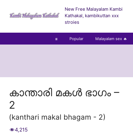
Skip
New Free Malayalam Kambi
to
Kathakal, kambikuttan xxx
content
stroies
☰
Popular
Malayalam sex 🔥
കാന്താരി മകൾ ഭാഗം –
2
(kanthari makal bhagam - 2)
4,215