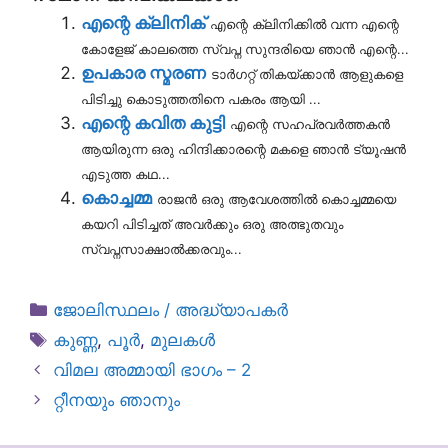
എന്റെ ക്ലിനിക്
എന്റെ ക്ലിനിക്കിൽ വന്ന എന്റെ
കോളേജ് കാലത്തെ സ്വപ്ന സുന്ദരിയെ ഞാൻ എന്റെ...
ഉപകാര സ്മരണ
ടാർഗറ്റ് തികയ്ക്കാൻ ആളുകളെ
പിടിച്ചു കൊടുത്തതിനെ പകരം ആയി ...
എന്റെ കവിത കുട്ടി
എന്റെ സഹപ്രവർത്തകൻ
ആയിരുന്ന ഒരു ഹിന്ദിക്കാരന്റെ മകളെ ഞാൻ ട്യൂഷൻ
എടുത്ത കഥ...
കൊച്ചമ്മ
രാജൻ ഒരു ആവേശത്തിൽ കൊച്ചമ്മയെ
കയറി പിടിച്ചത് അവർക്കും ഒരു അത്ഭുതവും
സ്വപ്നസാക്ഷാൽക്കരവും...
Categories
ജോലിസ്ഥലം / അദ്ധ്യാപകർ
Tags
കുണ്ണ
,
പൂർ
,
മുലകൾ
വിമല അമ്മായി ഭാഗം – 2
റ്റീനയും ഞാനും