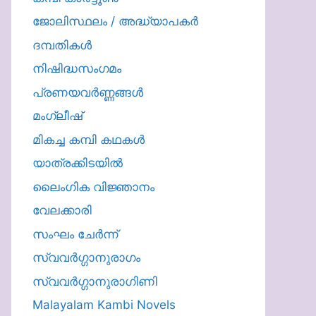
ജോലിസ്ഥലം / അദ്ധ്യാപകർ
ദമ്പതികള്‍
നിഷിദ്ധസംഗമം
പ്രണയവർണ്ണങ്ങൾ
മംഗ്ലീഷ്
മികച്ച കമ്പി കഥകൾ
യാത്രക്കിടയില്‍
ലൈംഗിക വിജ്ഞാനം
വേലക്കാരി
സംഘം ചേർന്ന്
സ്വവർഗ്ഗാനുരാഗം
സ്വവർഗ്ഗാനുരാഗിണി
Malayalam Kambi Novels