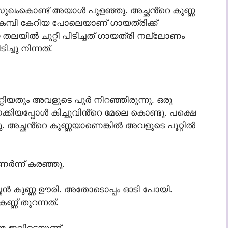
 സുഖംകൊണ്ട് അയാൾ പുളഞ്ഞു. അച്ഛൻ്റെ കുണ്ണ
്ത കമ്പി കേറിയ പോലെയാണ് ഗായത്രിക്ക്
 തലയിൽ ചുറ്റി പിടിച്ചത് ഗായത്രി നല്ലോണം
്ചു നിന്നത്.
കയറ്റിയതും അവളുടെ പൂർ നിറഞ്ഞിരുന്നു. ഒരു
യപ്പോൾ കിച്ചുവിൻ്റെ മേലെ കൊണ്ടു. പക്ഷെ
ു. അച്ഛൻ്റെ കുണ്ണയാണെങ്കിൽ അവളുടെ പൂറ്റിൽ
 ഉണർന്ന് കരഞ്ഞു.
അച്ഛൻ കുണ്ണ ഊരി. അതോടൊപ്പം ഓടി പോയി.
ണ്ണ് തുറന്നത്.
മ ഇവിടെയുണ്ട്.