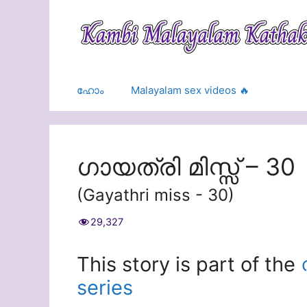
Skip
to
content
ഹോം
Malayalam sex videos 🔥
ഗായത്രി മിസ്സ്‌ – 30
(Gayathri miss - 30)
29,327
This story is part of the
series