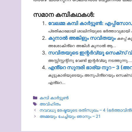
സമാന കമ്പികഥകൾ:
വേലമ്മ കമ്പി കാർട്ടൂൺ: എപ്പിസോഡ
പ്രതികാരമായി ശാലിനിയുടെ ഭർത്താവുമായി ക
കുനാൽ അങ്കിളും സവിതയും
കഴപ്പ് 
അശോകിൻ്റെ അങ്കിൾ കുനാൽ ആ...
സവിതയുടെ ഇന്റർവ്യൂ സെക്സ് 
അസ്സിസ്റ്റന്റിനു വേണ്ടി ഇന്റർവ്യൂ നടത്തുന്നു...
എൻ്റെ സുന്ദരി ഭാര്യ നൂറ – 3 (അവ
കൂട്ടുകാരിയുടെയും അനൂപിൻ്റെയും സെക്സ്
എൻ്റെ...
Categories
കമ്പി കാർട്ടൂൺ
Tags
അവിഹിതം
നവവധു രേഷ്മയുടെ രതിസുഖം – 4 (ഭർത്താവിൻ
അമ്മയും ചേച്ചിയും ഞാനും – 21