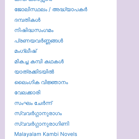
ജോലിസ്ഥലം / അദ്ധ്യാപകർ
ദമ്പതികള്‍
നിഷിദ്ധസംഗമം
പ്രണയവർണ്ണങ്ങൾ
മംഗ്ലീഷ്
മികച്ച കമ്പി കഥകൾ
യാത്രക്കിടയില്‍
ലൈംഗിക വിജ്ഞാനം
വേലക്കാരി
സംഘം ചേർന്ന്
സ്വവർഗ്ഗാനുരാഗം
സ്വവർഗ്ഗാനുരാഗിണി
Malayalam Kambi Novels