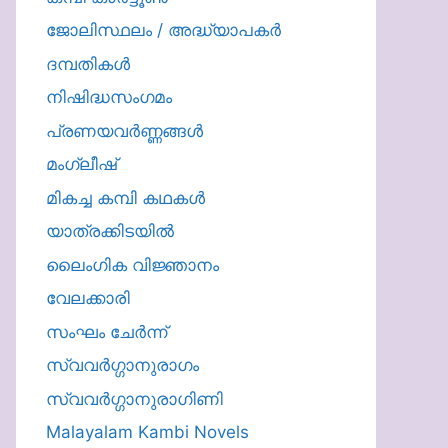
ജോലിസ്ഥലം / അദ്ധ്യാപകർ
ദമ്പതികള്‍
നിഷിദ്ധസംഗമം
പ്രണയവർണ്ണങ്ങൾ
മംഗ്ലീഷ്
മികച്ച കമ്പി കഥകൾ
യാത്രക്കിടയില്‍
ലൈംഗിക വിജ്ഞാനം
വേലക്കാരി
സംഘം ചേർന്ന്
സ്വവർഗ്ഗാനുരാഗം
സ്വവർഗ്ഗാനുരാഗിണി
Malayalam Kambi Novels