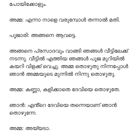
പോയിക്കോളും.
അമ്മ: എന്നാ നാളെ വരുമ്പോൾ തന്നാൽ മതി.
പൂജാരി: അങ്ങനെ ആവട്ടെ.
അങ്ങനെ പ്രസാദവും വാങ്ങി ഞങ്ങൾ വീട്ടിലേക്ക്
നടന്നു. വീട്ടിൽ എത്തിയ ഞങ്ങൾ പൂജ മുറിയിൽ
കയറി വിളക്ക് വെച്ചു. അമ്മ തൊഴുതു നിന്നപ്പോൾ
ഞാൻ അമ്മയുടെ മുന്നിൽ നിന്നു തൊഴുതു.
അമ്മ: കണ്ണാ, കളിക്കാതെ ദേവിയെ തൊഴുതേ.
ഞാൻ: എൻ്റെ ദേവിയെ തന്നെയാണ് ഞാൻ
തൊഴുന്നേ.
അമ്മ: അയ്യടാ.