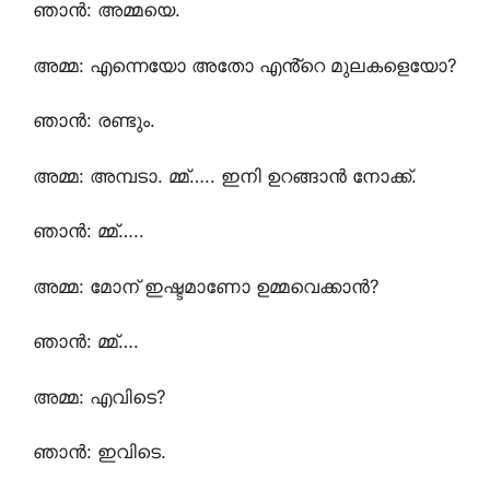
ഞാൻ: അമ്മയെ.
അമ്മ: എന്നെയോ അതോ എൻ്റെ മുലകളെയോ?
ഞാൻ: രണ്ടും.
അമ്മ: അമ്പടാ. മ്മ്….. ഇനി ഉറങ്ങാൻ നോക്ക്.
ഞാൻ: മ്മ്…..
അമ്മ: മോന് ഇഷ്ടമാണോ ഉമ്മവെക്കാൻ?
ഞാൻ: മ്മ്….
അമ്മ: എവിടെ?
ഞാൻ: ഇവിടെ.