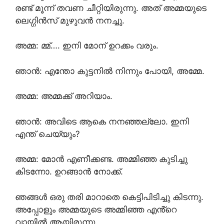
രണ്ട് മൂന്ന് തവണ ചീറ്റിയിരുന്നു. അത് അമ്മയുടെ
ലെഗ്ഗിൻസ് മുഴുവൻ നനച്ചു.
അമ്മ: മ്മ്…. ഇനി മോന് ഉറക്കം വരും.
ഞാൻ: എന്തോ കുട്ടനിൽ നിന്നും പോയി, അമ്മേ.
അമ്മ: അമ്മക്ക് അറിയാം.
ഞാൻ: അവിടെ ആകെ നനഞ്ഞല്ലോ. ഇനി
എന്ത് ചെയ്യും?
അമ്മ: മോൻ എണീക്കണ്ട. അമ്മിഞ്ഞ കുടിച്ചു
കിടന്നോ. ഉറങ്ങാൻ നോക്ക്.
ഞങ്ങൾ ഒരു തരി മാറാതെ കെട്ടിപിടിച്ചു കിടന്നു.
അപ്പോളും അമ്മയുടെ അമ്മിഞ്ഞ എൻ്റെ
വായിൽ ആയിരുന്നു.