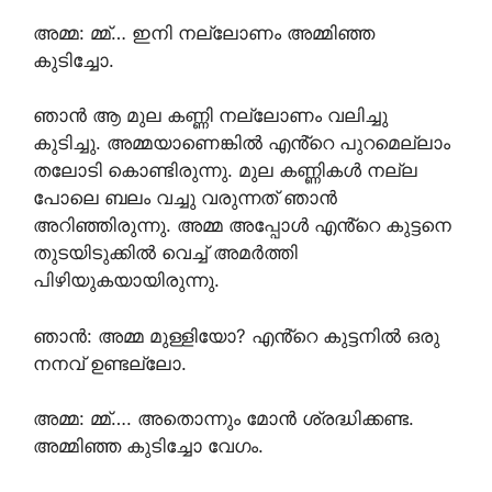
അമ്മ: മ്മ്… ഇനി നല്ലോണം അമ്മിഞ്ഞ
കുടിച്ചോ.
ഞാൻ ആ മുല കണ്ണി നല്ലോണം വലിച്ചു
കുടിച്ചു. അമ്മയാണെങ്കിൽ എൻ്റെ പുറമെല്ലാം
തലോടി കൊണ്ടിരുന്നു. മുല കണ്ണികൾ നല്ല
പോലെ ബലം വച്ചു വരുന്നത് ഞാൻ
അറിഞ്ഞിരുന്നു. അമ്മ അപ്പോൾ എൻ്റെ കുട്ടനെ
തുടയിടുക്കിൽ വെച്ച് അമർത്തി
പിഴിയുകയായിരുന്നു.
ഞാൻ: അമ്മ മുള്ളിയോ? എൻ്റെ കുട്ടനിൽ ഒരു
നനവ് ഉണ്ടല്ലോ.
അമ്മ: മ്മ്…. അതൊന്നും മോൻ ശ്രദ്ധിക്കണ്ട.
അമ്മിഞ്ഞ കുടിച്ചോ വേഗം.