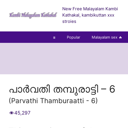
Skip
New Free Malayalam Kambi
to
Kathakal, kambikuttan xxx
content
stroies
☰
Popular
Malayalam sex 🔥
പാർവതി തമ്പുരാട്ടി – 6
(Parvathi Thamburaatti - 6)
45,297