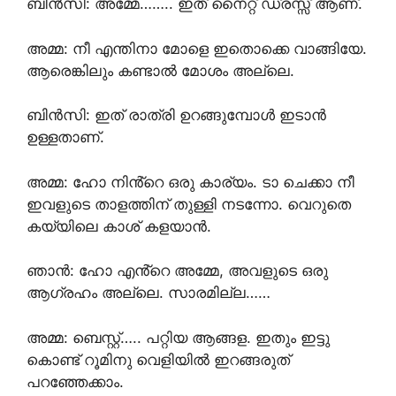
ബിൻസി: അമ്മേ…….. ഇത് നൈറ്റ് ഡ്രസ്സ്‌ ആണ്.
അമ്മ: നീ എന്തിനാ മോളെ ഇതൊക്കെ വാങ്ങിയേ.
ആരെങ്കിലും കണ്ടാൽ മോശം അല്ലെ.
ബിൻസി: ഇത് രാത്രി ഉറങ്ങുമ്പോൾ ഇടാൻ
ഉള്ളതാണ്.
അമ്മ: ഹോ നിൻ്റെ ഒരു കാര്യം. ടാ ചെക്കാ നീ
ഇവളുടെ താളത്തിന് തുള്ളി നടന്നോ. വെറുതെ
കയ്യിലെ കാശ് കളയാൻ.
ഞാൻ: ഹോ എൻ്റെ അമ്മേ, അവളുടെ ഒരു
ആഗ്രഹം അല്ലെ. സാരമില്ല……
അമ്മ: ബെസ്റ്റ്….. പറ്റിയ ആങ്ങള. ഇതും ഇട്ടു
കൊണ്ട് റൂമിനു വെളിയിൽ ഇറങ്ങരുത്
പറഞ്ഞേക്കാം.