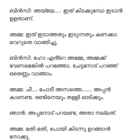
ബിൻസി: അയ്യേ….. ഇത് കിടക്കുമ്പോ ഇടാൻ
ഉളതാണ്.
അമ്മ: ഇത് ഇടാത്തതും ഇടുന്നതും കണക്കാ.
വെറുതെ വാങ്ങിച്ചു.
ബിൻസി: ഹോ എൻ്റെ അമ്മേ, അമ്മക്ക്
വേണമെങ്കിൽ പറഞ്ഞോ. ചേട്ടനോട് പറഞ്ഞ്
ഒരെണ്ണം വാങ്ങാം.
അമ്മ: ചീ…. പോടീ അസത്തെ……. അപ്പൻ
കാണണ്ട. രണ്ടിനെയും തള്ളി ഓടിക്കും.
ഞാൻ: അപ്പനോട് പറയണ്ട, അതാ നല്ലത്.
അമ്മ: മതി മതി, പോയി കിടന്നു ഉറങ്ങാൻ
നോക്കു.