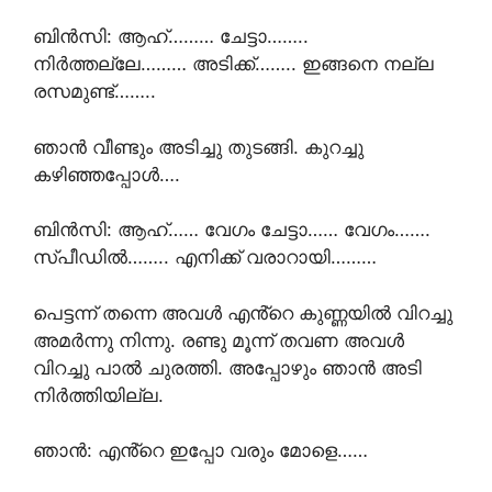
ബിൻസി: ആഹ്……… ചേട്ടാ……..
നിർത്തല്ലേ……… അടിക്ക്…….. ഇങ്ങനെ നല്ല
രസമുണ്ട്……..
ഞാൻ വീണ്ടും അടിച്ചു തുടങ്ങി. കുറച്ചു
കഴിഞ്ഞപ്പോൾ….
ബിൻസി: ആഹ്…… വേഗം ചേട്ടാ…… വേഗം…….
സ്പീഡിൽ…….. എനിക്ക് വരാറായി………
പെട്ടന്ന് തന്നെ അവൾ എൻ്റെ കുണ്ണയിൽ വിറച്ചു
അമർന്നു നിന്നു. രണ്ടു മൂന്ന് തവണ അവൾ
വിറച്ചു പാൽ ചുരത്തി. അപ്പോഴും ഞാൻ അടി
നിർത്തിയില്ല.
ഞാൻ: എൻ്റെ ഇപ്പോ വരും മോളെ……