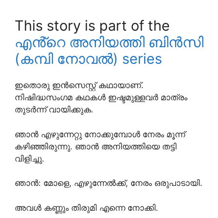
This story is part of the
എൻ്റെ അനിയത്തി ബിൻസി
(കമ്പി നോവൽ) series
ഇതൊരു ഇൻസെസ്റ്റ് കഥായാണ്.
നിഷിദ്ധസംഗമ കഥകൾ ഇഷ്ടമുള്ളവർ മാത്രം
തുടർന്ന് വായിക്കുക.
ഞാൻ എഴുന്നേറ്റു നോക്കുമ്പോൾ നേരം മൂന്ന്
കഴിഞ്ഞിരുന്നു. ഞാൻ അനിയത്തിയെ തട്ടി
വിളിച്ചു.
ഞാൻ: മോളെ, എഴുന്നേൽക്ക്, നേരം ഒരുപാടായി.
അവൾ കണ്ണും തിരുമി എന്നെ നോക്കി.