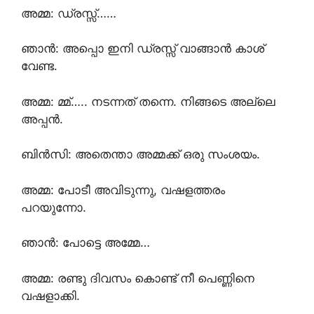
അമ്മ: ഡ്രസ്സ്‌……
ഞാൻ: അപ്പൊ ഇനി ഡ്രസ്സ്‌ വാങ്ങാൻ കാശ്
വേണ്ട.
അമ്മ: മ്മ്….. നടന്നത് തന്നെ. നിങ്ങടെ അല്ലെ
അപ്പൻ.
ബിൻസി: അതെന്താ അമ്മക്ക് ഒരു സംശയം.
അമ്മ: പോടീ അവിടുന്നു, വഷളത്തരം
പറയുന്നോ.
ഞാൻ: പോട്ടെ അമ്മേ…
അമ്മ: രണ്ടു ദിവസം കൊണ്ട് നീ പെണ്ണിനെ
വഷളാക്കി.