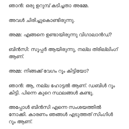
ഞാൻ: ഒരു ഉറുമ്പ് കടിച്ചതാ അമ്മേ.
അവൾ ചിരിച്ചുകൊണ്ടിരുന്നു.
അമ്മ: എങ്ങനെ ഉണ്ടായിരുന്നു വിഗാലാ‌ൻഡ്?
ബിൻസി: സൂപ്പർ ആയിരുന്നു, നല്ല ത്രില്ലിംഗ്
ആണ്.
അമ്മ: നിങ്ങക്ക് വേഗം റൂം കിട്ടിയോ?
ഞാൻ: ആ, നല്ല ഹോട്ടൽ ആണ്. ഡബിൾ റൂം
കിട്ടി. പിന്നെ കുറെ സ്ഥലങ്ങൾ കണ്ടു.
അപ്പോൾ ബിൻസി എന്നെ സംശയത്തിൽ
നോക്കി. കാരണം ഞങ്ങൾ എടുത്തത് സിംഗിൾ
റൂം ആണ്.