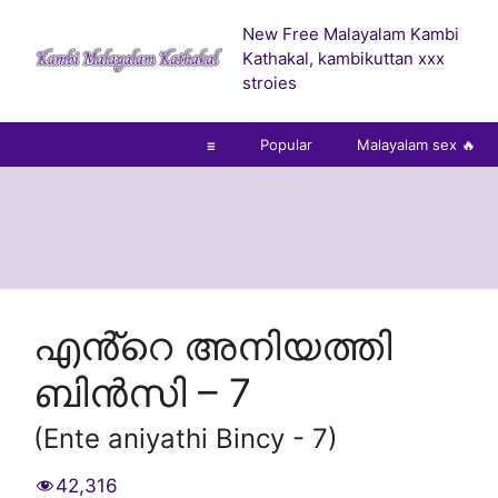
Skip
New Free Malayalam Kambi
to
Kathakal, kambikuttan xxx
content
stroies
☰
Popular
Malayalam sex 🔥
എൻ്റെ അനിയത്തി
ബിൻസി – 7
(Ente aniyathi Bincy - 7)
42,316