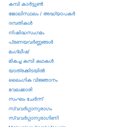
കമ്പി കാർട്ടൂൺ
ജോലിസ്ഥലം / അദ്ധ്യാപകർ
ദമ്പതികള്‍
നിഷിദ്ധസംഗമം
പ്രണയവർണ്ണങ്ങൾ
മംഗ്ലീഷ്
മികച്ച കമ്പി കഥകൾ
യാത്രക്കിടയില്‍
ലൈംഗിക വിജ്ഞാനം
വേലക്കാരി
സംഘം ചേർന്ന്
സ്വവർഗ്ഗാനുരാഗം
സ്വവർഗ്ഗാനുരാഗിണി