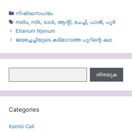
Categories
നിഷിദ്ധസംഗമം
Tags
mallu
,
milk
,
suck
,
ആന്റി
,
ചേച്ചി
,
പാല്‍
,
പൂർ
Ettanum Njanum
ജയച്ചേച്ചിയുടെ കടിമാറാത്ത പൂറിന്റെ കഥ
തിരയുക
തിരയുക
Categories
Kambi Call