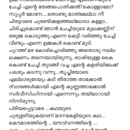
ചേച്ചി എന്റെ തേങ്ങപൊതിക്കല്‍?കൊള്ളാമോ?
സൂപ്പര്‍ മോനേ….തൊണ്ടു മാത്രമല്ലാ നീ
ചിരട്ടവരെ ചുരണ്ടിക്കളഞ്ഞല്ലോടാ കള്ളാ..
ചിരിച്ചുകൊണ്ട് ഞാന്‍ ചേച്ചിയുടെ മുലക്കണ്ണിന്‌
ഒരുമ്മ കൊടുത്തു.എന്നെ കെട്ടി വരിഞ്ഞു ചേച്ചി
വീണ്ടും എന്നെ ഉമ്മകള്‍ കൊണ്ട് മൂടി.
പുറത്ത് മഴ കോരിച്ചൊരിഞ്ഞു.അതൊരു നല്ല
ലക്ഷണം തന്നെയായിരുന്നു..രാശിയുള്ള കൈ
കൊണ്ട് ചേച്ചി തുടങ്ങി വച്ച എന്റെ കളരിയിലേക്ക്
പലരും കടന്നു വന്നു…തൃപ്തിയോടെ
എല്ലാരുടേയും കടി തീരാത്ത താക്കോല്‍
ദ്വാരങ്ങള്‍ക്കായി എന്റെ കുണ്ണത്താക്കോല്‍
സര്‍വീസിംഗിനായി എന്നെന്നും തയ്യാറായി
നിന്നിരുന്നു.
പ്രിയപ്പെട്ടവരേ …കഥയുടെ
ചുരുളഴിയുകയാണ്‌.മദനകേളിയുടെ കഥ…
കൌമാരത്തിന്റെ …യൗവ്വനത്തിന്റെ …
കഥ…..കഥപറയാൻ ഞാനുണ്ട് ..കേൾക്കാൻ