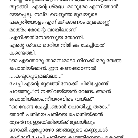
തുടങ്ങി…എന്റെ ശ്രദ്ധ മാറുമോ എന്ന് ഞാൻ
ഭയപ്പെട്ടു. നല്ല വെളുത്ത മുലയുടെ
പകുതിയോളം എനിക്ക് കാണാം മുലക്കണ്ണ്
മാത്രം മോന്റെ വായിലാണ്
.എനിക്കതിനോടസൂയ തോന്നി.
എന്റെ ശ്രദ്ധ മാറിയ നിമിഷം ചേച്ചിയത്
കണ്ടെത്തി.
“ഓ എന്തൊരു താമസമാടാ.നിനക്ക് ഒരു തേങ്ങ
പൊതിയ്ക്കാൻ..ഈ കണക്കാണേൽ
….കഷ്ടപ്പെടുമല്ലോ…”
ചേച്ചി എന്റെ മുഖത്ത് നോക്കി ചിരിച്ചോണ്ട്
പറഞ്ഞു..”നിനക്ക് വയ്യേൽ വേണ്ട..ഞാൻ
പൊതിയ്ക്കാം.നീയതവിടെ വയ്ക്ക്.”
“ഓ വേണ്ട ചേച്ചീ..ഞാൻ പൊതിച്ചു തരാം.”
ഞാൻ പതിയെ പതിയെ പൊതിയ്ക്കൽ
തുടർന്നു.ഇടയ്ക്കിടയ്ക്ക് മുലയിലും
നോക്കി.എപ്പോഴോ ഞങ്ങളുടെ കണ്ണുകൾ
കൂട്ടിമുട്ടി.ചേച്ചി പതിയെ കുഞ്ഞിനേയും കൊണ്ട്