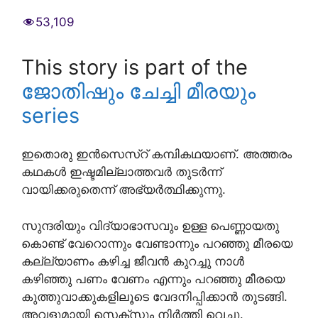
53,109
This story is part of the
ജോതിഷും ചേച്ചി മീരയും
series
ഇതൊരു ഇൻസെസ്റ് കമ്പികഥയാണ്. അത്തരം
കഥകൾ ഇഷ്ടമില്ലാത്തവർ തുടർന്ന്
വായിക്കരുതെന്ന് അഭ്യർത്ഥിക്കുന്നു.
സുന്ദരിയും വിദ്യാഭാസവും ഉള്ള പെണ്ണായതു
കൊണ്ട് വേറൊന്നും വേണ്ടാന്നും പറഞ്ഞു മീരയെ
കല്ല്യാണം കഴിച്ച ജീവൻ കുറച്ചു നാൾ
കഴിഞ്ഞു പണം വേണം എന്നും പറഞ്ഞു മീരയെ
കുത്തുവാക്കുകളിലൂടെ വേദനിപ്പിക്കാൻ തുടങ്ങി.
അവളുമായി സെക്‌സും നിർത്തി വെച്ചു.