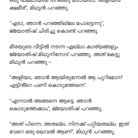
ക്ഷമീര്”, മിഥുൻ പറഞ്ഞു.
“എടാ, ഞാൻ പറഞ്ഞില്ലേ പോട്ടെന്നു”,
ജ്യോതിഷ് ചിരിച്ചു കൊണ്ട് പറഞ്ഞു.
മീരയുടെ വീട്ടിൽ നടന്ന എല്ലാ കാര്യങ്ങളും
ജ്യോതിഷ് മിഥുനിനോട് പറഞ്ഞു. അത് കേട്ടു
മിഥുൻ പറഞ്ഞു –
“അളിയാ, ഞാൻ ആയിരുന്നേൽ ആ പൂറിമോന്
എട്ടിൻ്റെ പണി കൊടുത്തേനെ”.
“എന്നാൽ അങ്ങനെ ആട്ടെ. ഞാൻ
കൊടുത്തേക്കാം”, ജ്യോതിഷ് പറഞ്ഞു.
“അത് പിന്നെ..അതല്ല..നിനക്ക് പറ്റിയതല്ല. ഇത്
വേറെ ഒരു ലെവൽ ആണ്”, മിഥുൻ പറഞ്ഞു.