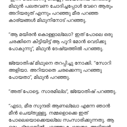
മിഥുൻ പലതവണ ചോദിച്ചപ്പോൾ വേറെ ആരും
അറിയരുത് എന്നും പറഞ്ഞു മീര പറഞ്ഞ
കാര്യങ്ങൾ മിഥുനിനോട് പറഞ്ഞു.
“ആ മയിരൻ കൊള്ളാല്ലോ? ഇത് പോലെ ഒരു
ചരക്കിനെ കിട്ടിയിട്ട് ആ പൂറി മോൻ വെടിക്കു
പോകുന്നു”, മിഥുൻ ദേഷ്യത്തിൽ പറഞ്ഞു.
ജ്യോതിഷ് മിഥുനെ തറപ്പിച്ചു നോക്കി. “സോറി
അളിയാ. അറിയാതെ ചരക്കെന്നു പറഞ്ഞു
പോയതാ”, മിഥുൻ പറഞ്ഞു.
“അത് പോട്ടെ. സാരമില്ല”, ജ്യോതിഷ് പറഞ്ഞു.
“എടാ, മീര സുന്ദരി ആണല്ലോ എന്നേ ഞാൻ
മീൻ ചെയ്തുള്ളൂ. നമ്മളൊക്കെ ഇത്
പോലെയൊക്കെയല്ലേ സംസാരിക്കുന്നതു. ആ
ഒരു ഫ്ലോയിൽ പറഞ്ഞു പോയതാ. അളിയൻ