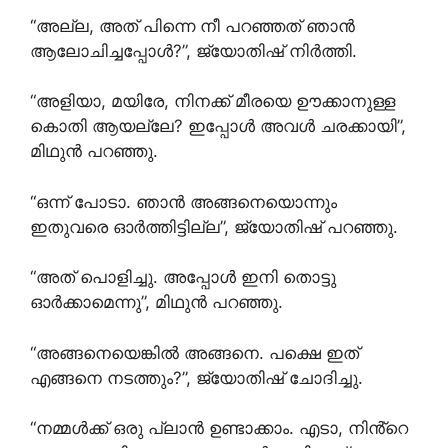
“അല്ല, അത് പിന്നെ നീ പറഞ്ഞത് ഞാൻ
ആലോചിച്ചപ്പോൾ?”, ജ്യോതിഷ് നിർത്തി.
“അളിയാ, മയിരേ, നിനക്ക് മീരയെ ഊക്കാനുള്ള
കൊതി ആയല്ലേ? ഇപ്പോൾ അവൾ ചരക്കായി”,
മിഥുൻ പറഞ്ഞു.
“ഒന്ന് പോടാ. ഞാൻ അങ്ങനെയൊന്നും
ഇതുവരെ ഓർത്തിട്ടില്ല”, ജ്യോതിഷ് പറഞ്ഞു.
“അത് പൊളിച്ചു. അപ്പോൾ ഇനി തൊട്ടു
ഓർക്കാമെന്നു”, മിഥുൻ പറഞ്ഞു.
“അങ്ങനെയെങ്കിൽ അങ്ങനെ. പക്ഷെ ഇത്
എങ്ങനെ നടത്തും?”, ജ്യോതിഷ് ചോദിച്ചു.
“നമ്മൾക്ക് ഒരു പ്ലാൻ ഉണ്ടാക്കാം. എടാ, നിൻ്റെ