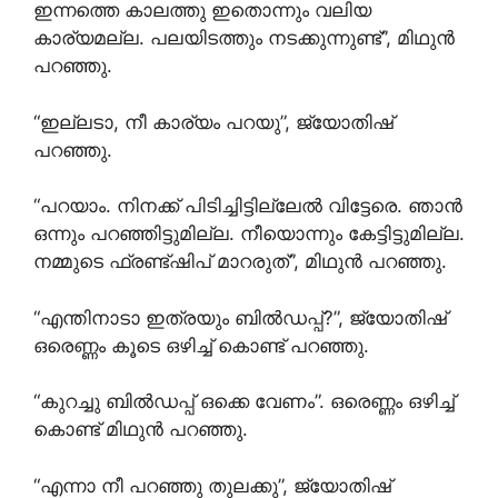
ഇന്നത്തെ കാലത്തു ഇതൊന്നും വലിയ
കാര്യമല്ല. പലയിടത്തും നടക്കുന്നുണ്ട്”, മിഥുൻ
പറഞ്ഞു.
“ഇല്ലടാ, നീ കാര്യം പറയു”, ജ്യോതിഷ്
പറഞ്ഞു.
“പറയാം. നിനക്ക് പിടിച്ചിട്ടില്ലേൽ വിട്ടേരെ. ഞാൻ
ഒന്നും പറഞ്ഞിട്ടുമില്ല. നീയൊന്നും കേട്ടിട്ടുമില്ല.
നമ്മുടെ ഫ്രണ്ട്ഷിപ് മാറരുത്”, മിഥുൻ പറഞ്ഞു.
“എന്തിനാടാ ഇത്രയും ബിൽഡപ്പ്?”, ജ്യോതിഷ്
ഒരെണ്ണം കൂടെ ഒഴിച്ച് കൊണ്ട് പറഞ്ഞു.
“കുറച്ചു ബിൽഡപ്പ് ഒക്കെ വേണം”. ഒരെണ്ണം ഒഴിച്ച്
കൊണ്ട് മിഥുൻ പറഞ്ഞു.
“എന്നാ നീ പറഞ്ഞു തുലക്കു”, ജ്യോതിഷ്