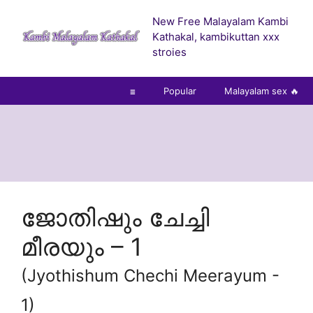
Skip
New Free Malayalam Kambi
to
Kathakal, kambikuttan xxx
content
stroies
☰
Popular
Malayalam sex 🔥
ജോതിഷും ചേച്ചി
മീരയും – 1
(Jyothishum Chechi Meerayum -
1)