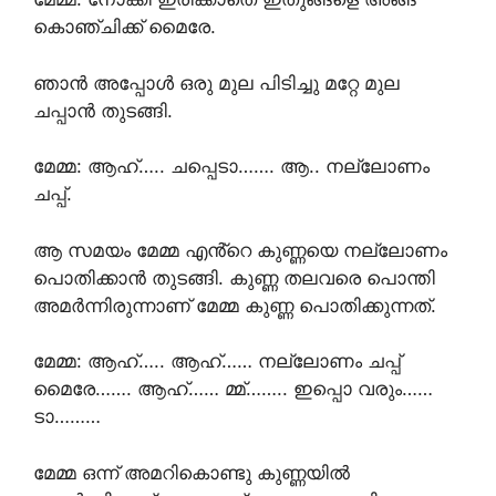
കൊഞ്ചിക്ക് മൈരേ.
ഞാൻ അപ്പോൾ ഒരു മുല പിടിച്ചു മറ്റേ മുല
ചപ്പാൻ തുടങ്ങി.
മേമ്മ: ആഹ്….. ചപ്പെടാ……. ആ.. നല്ലോണം
ചപ്പ്.
ആ സമയം മേമ്മ എൻ്റെ കുണ്ണയെ നല്ലോണം
പൊതിക്കാൻ തുടങ്ങി. കുണ്ണ തലവരെ പൊന്തി
അമർന്നിരുന്നാണ് മേമ്മ കുണ്ണ പൊതിക്കുന്നത്.
മേമ്മ: ആഹ്….. ആഹ്…… നല്ലോണം ചപ്പ്
മൈരേ……. ആഹ്…… മ്മ്…….. ഇപ്പൊ വരും……
ടാ………
മേമ്മ ഒന്ന് അമറികൊണ്ടു കുണ്ണയിൽ