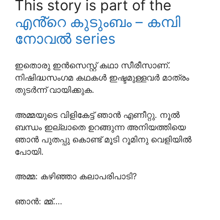
This story is part of the
എൻ്റെ കുടുംബം – കമ്പി
നോവൽ series
ഇതൊരു ഇൻസെസ്റ്റ് കഥാ സീരീസാണ്.
നിഷിദ്ധസംഗമ കഥകൾ ഇഷ്ടമുള്ളവർ മാത്രം
തുടർന്ന് വായിക്കുക.
അമ്മയുടെ വിളികേട്ട് ഞാൻ എണീറ്റു. നൂൽ
ബന്ധം ഇല്ലാതെ ഉറങ്ങുന്ന അനിയത്തിയെ
ഞാൻ പുതപ്പു കൊണ്ട് മൂടി റൂമിനു വെളിയിൽ
പോയി.
അമ്മ: കഴിഞ്ഞാ കലാപരിപാടി?
ഞാൻ: മ്മ്….