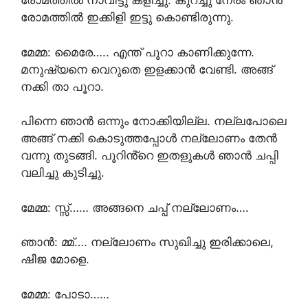
രോമത്തിൽ നാവിട്ടു കളിച്ചു. കുറച്ചു നേരം ഞാൻ
രോമത്തിൽ ഇക്കിളി ഇട്ടു കൊണ്ടിരുന്നു.
മേമ്മ: മൈരേ….. എന്ത് പൂറാ കാണിക്കുന്നേ.
മനുഷ്യനെ വെറുതെ ഇളക്കാൻ വേണ്ടി. അങ്ങ്
നക്കി താ പൂറാ.
പിന്നെ ഞാൻ ഒന്നും നോക്കിയില്ല. നല്ലപോലെ
അങ്ങ് നക്കി കൊടുത്തപ്പോൾ നല്ലോണം തേൻ
വന്നു തുടങ്ങി. പൂറിൻ്റെ ഇതളുകൾ ഞാൻ ചപ്പി
വലിച്ചു കുടിച്ചു.
മേമ്മ: സ്സ്‌…… അങ്ങനെ ചപ്പ് നല്ലോണം….
ഞാൻ: മ്മ്…. നല്ലോണം സുഖിച്ചു ഇരിക്കാലെ,
ഷീജ മോളെ.
മേമ്മ: പോടാ……