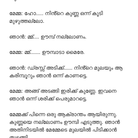
മേമ്മ: ഹോ….. നിൻ്റെ കുണ്ണ ഒന്ന് കൂടി
മുഴുത്തല്ലോ.
ഞാൻ: മ്മ്…. ഊമ്പ് നല്ലോണം.
മേമ്മ: മ്മ്……. ഊമ്പാടാ മൈരേ.
ഞാൻ: ഡ്രസ്സ്‌ അടിക്ക്…… നിൻ്റെ മുലയും ആ
കരിമ്പൂറും ഞാൻ ഒന്ന് കാണട്ടെ.
മേമ്മ: അങ്ങ് അടങ്ങി ഇരിക്ക് കുണ്ണേ. ഇവനെ
ഞാൻ ഒന്ന് ശരിക്ക് പെരുമാറട്ടെ.
മേമ്മക്ക് പിന്നെ ഒരു ആക്രാന്തം ആയിരുന്നു.
കുണ്ണയെ നല്ലോണം ഊമ്പി എടുത്തു. ഞാൻ
അതിനിടയിൽ മേമ്മേടെ മുലയിൽ പിടിക്കാൻ
തുടങ്ങി.