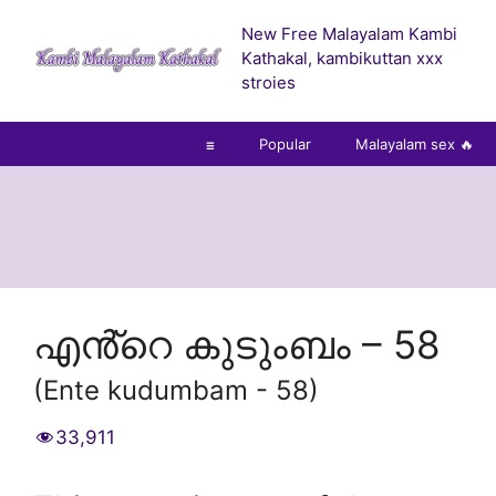
Skip
New Free Malayalam Kambi
to
Kathakal, kambikuttan xxx
content
stroies
☰
Popular
Malayalam sex 🔥
എൻ്റെ കുടുംബം – 58
(Ente kudumbam - 58)
33,911