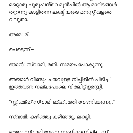
മറ്റൊരു പുരുഷൻ്റെ മുൻപിൽ ആ മാറിടങ്ങൾ
തുറന്നു കാട്ടിതന്ന ലക്ഷ്മിയുടെ മനസ്സ് വളരെ
വലുതാ.
അമ്മ: മ്..
പെട്ടെന്ന് –
ഞാൻ: സ്വാമി, മതി. സമയം പോകുന്നു.
അയാൾ വീണ്ടും ചതവുള്ള നിപ്പിളിൽ പിടിച്ച്
ഇത്തവണ നല്ലപോലെ വിരലിട്ട് ഉരസ്സി.
“സ്സ്..മ്മ്ഹ് സ്വാമി മ്മ്ഹ്..മതി വേദനിക്കുന്നു..”
സ്വാമി: കഴിഞ്ഞു കഴിഞ്ഞു, ലക്ഷ്മി.
അമ്മ: സ്വാമി വേദന സഹിക്കുന്നില്ല..സ്സ്