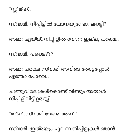
“സ്സ് മ്ഹ്..”
സ്വാമി: നിപ്പിളിൽ വേദനയുണ്ടോ, ലക്ഷ്മി?
അമ്മ: ഏയ്യ്..നിപ്പിളിൽ വേദന ഇല്ല, പക്ഷെ..
സ്വാമി: പക്ഷെ???
അമ്മ: പക്ഷെ സ്വാമി അവിടെ തോട്ടപ്പോൾ
എന്തോ പോലെ..
ചൂണ്ടുവിരലുകൾകൊണ്ട് വീണ്ടും അയാൾ
നിപ്പിളിലിട്ട് ഉരസ്സി.
“മ്മ്ഹ്..സ്വാമി വേണ്ട അഹ്..”
സ്വാമി: ഇത്രയും ചുവന്ന നിപ്പിളുകൾ ഞാൻ