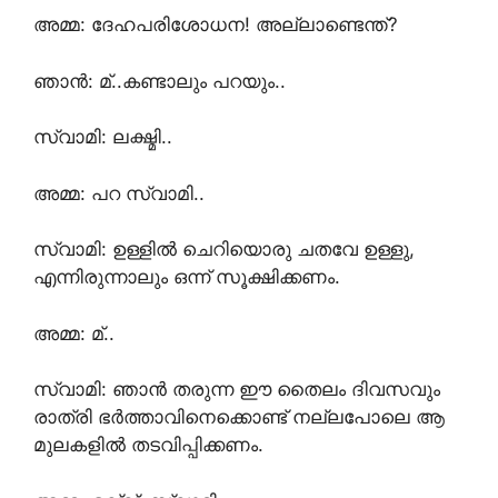
അമ്മ: ദേഹപരിശോധന! അല്ലാണ്ടെന്ത്‌?
ഞാൻ: മ്..കണ്ടാലും പറയും..
സ്വാമി: ലക്ഷ്മി..
അമ്മ: പറ സ്വാമി..
സ്വാമി: ഉള്ളിൽ ചെറിയൊരു ചതവേ ഉള്ളു,
എന്നിരുന്നാലും ഒന്ന് സൂക്ഷിക്കണം.
അമ്മ: മ്..
സ്വാമി: ഞാൻ തരുന്ന ഈ തൈലം ദിവസവും
രാത്രി ഭർത്താവിനെക്കൊണ്ട് നല്ലപോലെ ആ
മുലകളിൽ തടവിപ്പിക്കണം.