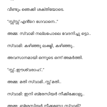
വീണ്ടും ഞെക്കി ശക്തിയോടെ.
“സ്സ്സ്സ് എൻ്റെ ഭഗവാനെ..”
അമ്മ: സ്വാമി നല്ലപോലെ വേദനിച്ചു ട്ടൊ..
സ്വാമി: കഴിഞ്ഞു ലക്ഷ്മി, കഴിഞ്ഞു..
അവസാനമായി ഒന്നൂടെ ഒന്ന് അമർത്തി.
“സ്സ്..ഈശ്വരാഹ്..”
അമ്മ: മതി സ്വാമി..സ്സ് മതി..
സ്വാമി: ഇനി ബ്രേസിയർ നീക്കിക്കോളൂ..
അമ്മ: ബ്രേസിയർ നീക്കണോ സ്വാമി?