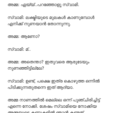
അമ്മ: ഏയ്യ്..പറഞ്ഞോളൂ സ്വാമി.
സ്വാമി: ലക്ഷ്മിയുടെ മുലകൾ കാണുമ്പോൾ
എനിക്ക് നുണയാൻ തോന്നുന്നു.
അമ്മ: ആണോ?
സ്വാമി: മ്..
അമ്മ: അതെന്താ? ഇതുവരെ ആരുടേയും
നുണഞ്ഞിട്ടില്ലേ?
സ്വാമി: ഉണ്ട്, പക്ഷെ ഇത്ര കൊഴുത്ത ഒന്നിൽ
പിടിക്കുന്നതുതന്നെ ഇത് ആദ്യാ.
അമ്മ നാണത്തിൽ മെല്ലെ ഒന്ന് പുഞ്ചിരിച്ചിട്ട്
എന്നെ നോക്കി. ശേഷം സ്വാമിയെ നോക്കിയ
അമ്മയുടെ കണ്ണുകളിൽ ഞാൻ കണ്ടത്