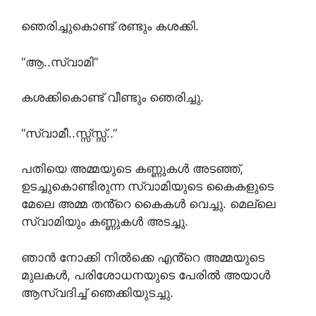
ഞെരിച്ചുകൊണ്ട് രണ്ടും കശക്കി.
“ആ..സ്വാമി”
കശക്കികൊണ്ട് വീണ്ടും ഞെരിച്ചു.
“സ്വാമീ..സ്സ്സ്സ്..”
പതിയെ അമ്മയുടെ കണ്ണുകൾ അടഞ്ഞ്,
ഉടച്ചുകൊണ്ടിരുന്ന സ്വാമിയുടെ കൈകളുടെ
മേലെ അമ്മ തൻ്റെ കൈകൾ വെച്ചു. മെല്ലെ
സ്വാമിയും കണ്ണുകൾ അടച്ചു.
ഞാൻ നോക്കി നിൽക്കെ എൻ്റെ അമ്മയുടെ
മുലകൾ, പരിശോധനയുടെ പേരിൽ അയാൾ
ആസ്വദിച്ച് ഞെക്കിയുടച്ചു.