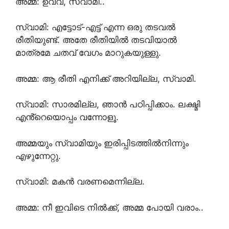
അമ്മ: ഉവ്വ്, സ്വാമി..
സ്വാമി: എട്ടോട്-എട്ട് എന്ന ഒരു തടവൽ
രീതിയുണ്ട്. അതേ രീതിയിൽ തടവിയാൽ
മാത്രമേ ചതവ് വേഗം മാറുകയുള്ളു.
അമ്മ: ആ രീതി എനിക്ക് അറിയില്ല, സ്വാമി.
സ്വാമി: സാരമില്ല, ഞാൻ പഠിപ്പിക്കാം. ലക്ഷ്മി
എൻ്റെയൊപ്പം വന്നോളൂ.
അമ്മയും സ്വാമിയും ഇരിപ്പിടത്തിൽനിന്നും
എഴുന്നേറ്റു.
സ്വാമി: മകൻ വരണമെന്നില്ല.
അമ്മ: നീ ഇവിടെ നിൽക്ക്, അമ്മ പോയി വരാം..