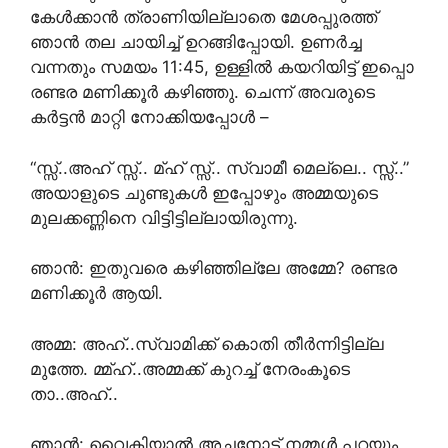
കേൾക്കാൻ ത്രാണിയില്ലാതെ മേശപ്പുരത്ത്
ഞാൻ തല ചായിച്ച് ഉറങ്ങിപ്പോയി. ഉണർച്ച
വന്നതും സമയം 11:45, ഉള്ളിൽ കയറിയിട്ട് ഇപ്പൊ
രണ്ടര മണിക്കൂർ കഴിഞ്ഞു. ചെന്ന് അവരുടെ
കർട്ടൻ മാറ്റി നോക്കിയപ്പോൾ –
“സ്സ്..അഹ് സ്സ്.. മ്ഹ് സ്സ്.. സ്വാമീ മെല്ലെ.. സ്സ്..”
അയാളുടെ ചുണ്ടുകൾ ഇപ്പോഴും അമ്മയുടെ
മുലക്കണ്ണിനെ വിട്ടിട്ടില്ലായിരുന്നു.
ഞാൻ: ഇതുവരെ കഴിഞ്ഞില്ലേ അമ്മേ? രണ്ടര
മണിക്കൂർ ആയി.
അമ്മ: അഹ്..സ്വാമിക്ക് കൊതി തീർന്നിട്ടില്ല
മുത്തേ. മ്മ്ഹ്..അമ്മക്ക് കുറച്ച് നേരംകൂടെ
താ..അഹ്..
ഞാൻ: വൈകിയാൽ അച്ഛനോട് നമ്മൾ പറയും,