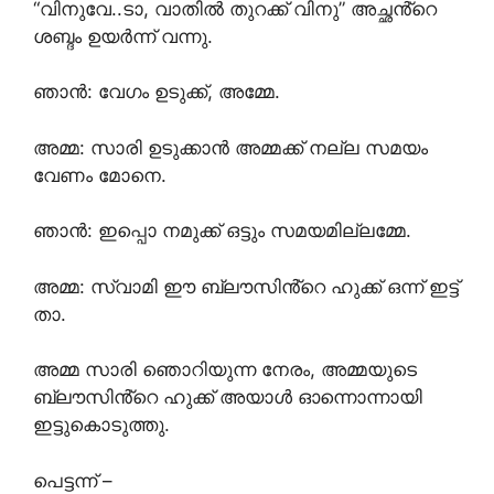
“വിനുവേ..ടാ, വാതിൽ തുറക്ക് വിനു” അച്ഛൻ്റെ
ശബ്ദം ഉയർന്ന് വന്നു.
ഞാൻ: വേഗം ഉടുക്ക്, അമ്മേ.
അമ്മ: സാരി ഉടുക്കാൻ അമ്മക്ക് നല്ല സമയം
വേണം മോനെ.
ഞാൻ: ഇപ്പൊ നമുക്ക് ഒട്ടും സമയമില്ലമ്മേ.
അമ്മ: സ്വാമി ഈ ബ്ലൗസിൻ്റെ ഹുക്ക് ഒന്ന് ഇട്ട്
താ.
അമ്മ സാരി ഞൊറിയുന്ന നേരം, അമ്മയുടെ
ബ്ലൗസിൻ്റെ ഹുക്ക് അയാൾ ഓന്നൊന്നായി
ഇട്ടുകൊടുത്തു.
പെട്ടന്ന് –