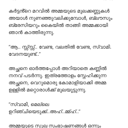
കർട്ടൻ്റെ മറവിൽ അമ്മയുടെ മുലക്കണ്ണുകൾ
അയാൾ നുണഞ്ഞുവലിക്കുമ്പോൾ, ബ്ലൗസും
ബ്രേസിയറും കൈയിൽ താങ്ങി അമ്മക്കായി
ഞാൻ കാത്തിരുന്നു.
“ആ.. സ്സ്സ്സ്.. വേണ്ട, വലതിൽ വേണ്ട, സ്വാമി.
വേദനയുണ്ട്..”
അച്ഛനെ ഓർത്തപ്പോൾ അറിയാതെ കണ്ണിൽ
നനവ് പടർന്നു. ഇത്രത്തോളം സ്നേഹിക്കുന്ന
അച്ഛനെ, വെറുമൊരു കോമാളിയാക്കി അമ്മ
ഉള്ളിൽ മറ്റൊരാൾക്ക് മുലയൂട്ടുന്നു.
“സ്വാമി, മെല്ലെ
ഉറിഞ്ചിയെടുക്ക്..അഹ്..മ്മ്ഹ്..”
അമ്മയുടെ സുഖ സംഭാഷണങ്ങൾ ഒന്നും