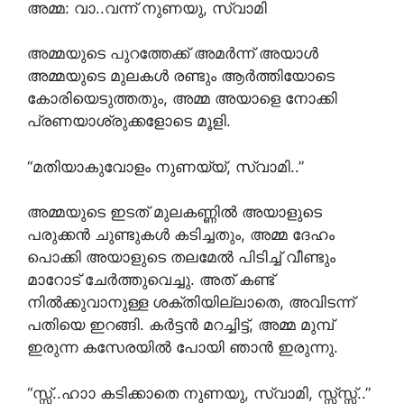
അമ്മ: വാ..വന്ന് നുണയു, സ്വാമി
അമ്മയുടെ പുറത്തേക്ക് അമർന്ന് അയാൾ
അമ്മയുടെ മുലകൾ രണ്ടും ആർത്തിയോടെ
കോരിയെടുത്തതും, അമ്മ അയാളെ നോക്കി
പ്രണയാശ്രുക്കളോടെ മൂളി.
“മതിയാകുവോളം നുണയ്യ്, സ്വാമി..”
അമ്മയുടെ ഇടത് മുലകണ്ണിൽ അയാളുടെ
പരുക്കൻ ചുണ്ടുകൾ കടിച്ചതും, അമ്മ ദേഹം
പൊക്കി അയാളുടെ തലമേൽ പിടിച്ച് വീണ്ടും
മാറോട് ചേർത്തുവെച്ചു. അത് കണ്ട്
നിൽക്കുവാനുള്ള ശക്തിയില്ലാതെ, അവിടന്ന്
പതിയെ ഇറങ്ങി. കർട്ടൻ മറച്ചിട്ട്, അമ്മ മുമ്പ്
ഇരുന്ന കസേരയിൽ പോയി ഞാൻ ഇരുന്നു.
“സ്സ്..ഹാാ കടിക്കാതെ നുണയു, സ്വാമി, സ്സ്സ്സ്..”