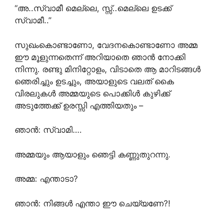
“അ..സ്വാമീ മെല്ലെ, സ്സ്..മെല്ലെ ഉടക്ക്
സ്വാമീ..”
സുഖംകൊണ്ടാണോ, വേദനകൊണ്ടാണോ അമ്മ
ഈ മൂളുന്നതെന്ന് അറിയാതെ ഞാൻ നോക്കി
നിന്നു. രണ്ടു മിനിറ്റോളം, വിടാതെ ആ മാറിടങ്ങൾ
ഞെരിച്ചും ഉടച്ചും, അയാളുടെ വലത് കൈ
വിരലുകൾ അമ്മയുടെ പൊക്കിൾ കുഴിക്ക്
അടുത്തേക്ക് ഉരസ്സി എത്തിയതും –
ഞാൻ: സ്വാമി….
അമ്മയും ആയാളും ഞെട്ടി കണ്ണുതുറന്നു.
അമ്മ: എന്താടാ?
ഞാൻ: നിങ്ങൾ എന്താ ഈ ചെയ്യണേ?!