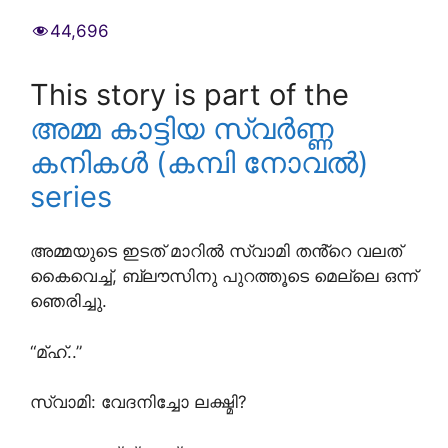
44,696
This story is part of the
അമ്മ കാട്ടിയ സ്വർണ്ണ
കനികൾ (കമ്പി നോവൽ)
series
അമ്മയുടെ ഇടത് മാറിൽ സ്വാമി തൻ്റെ വലത്
കൈവെച്ച്, ബ്ലൗസിനു പുറത്തൂടെ മെല്ലെ ഒന്ന്
ഞെരിച്ചു.
“മ്ഹ്..”
സ്വാമി: വേദനിച്ചോ ലക്ഷ്മി?