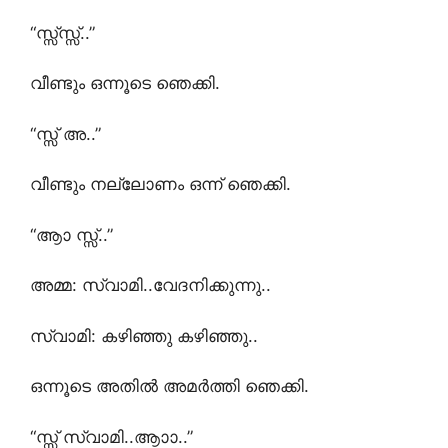
“സ്സ്സ്സ്..”
വീണ്ടും ഒന്നൂടെ ഞെക്കി.
“സ്സ് അ..”
വീണ്ടും നല്ലോണം ഒന്ന് ഞെക്കി.
“ആാ സ്സ്..”
അമ്മ: സ്വാമി..വേദനിക്കുന്നു..
സ്വാമി: കഴിഞ്ഞു കഴിഞ്ഞു..
ഒന്നൂടെ അതിൽ അമർത്തി ഞെക്കി.
“സ്സ് സ്വാമി..ആാാ..”