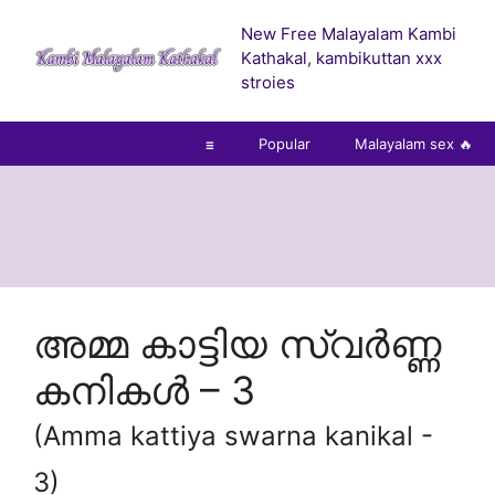
Skip
New Free Malayalam Kambi
to
Kathakal, kambikuttan xxx
content
stroies
☰
Popular
Malayalam sex 🔥
അമ്മ കാട്ടിയ സ്വർണ്ണ
കനികൾ – 3
(Amma kattiya swarna kanikal -
3)