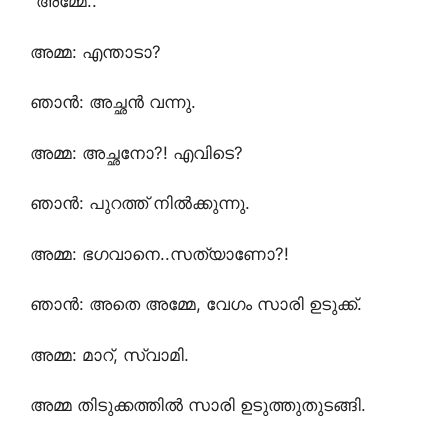
“അമ്മേ..”
അമ്മ: എന്താടാ?
ഞാൻ: അച്ഛൻ വന്നു.
അമ്മ: അച്ഛനോ?! എവിടെ?
ഞാൻ: പുറത്ത് നിൽക്കുന്നു.
അമ്മ: ഭഗവാനെ..സത്യാണോ?!
ഞാൻ: അതെ അമ്മേ, വേഗം സാരി ഉടുക്ക്.
അമ്മ: മാറ്, സ്വാമി.
അമ്മ തിടുക്കത്തിൽ സാരി ഉടുത്തുതുടങ്ങി.