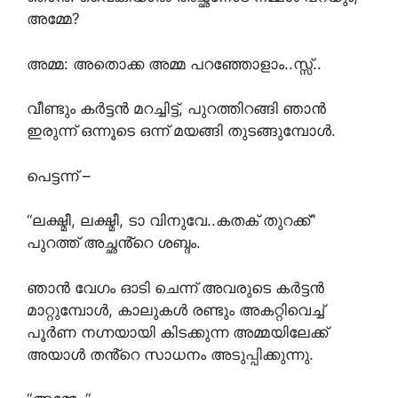
അമ്മേ?
അമ്മ: അതൊക്ക അമ്മ പറഞ്ഞോളാം..സ്സ്..
വീണ്ടും കർട്ടൻ മറച്ചിട്ട്, പുറത്തിറങ്ങി ഞാൻ
ഇരുന്ന് ഒന്നൂടെ ഒന്ന് മയങ്ങി തുടങ്ങുമ്പോൾ.
പെട്ടന്ന് –
“ലക്ഷ്മീ, ലക്ഷ്മീ, ടാ വിനുവേ..കതക് തുറക്ക്”
പുറത്ത് അച്ഛൻ്റെ ശബ്ദം.
ഞാൻ വേഗം ഓടി ചെന്ന് അവരുടെ കർട്ടൻ
മാറ്റുമ്പോൾ, കാലുകൾ രണ്ടും അകറ്റിവെച്ച്
പൂർണ നഗ്നയായി കിടക്കുന്ന അമ്മയിലേക്ക്
അയാൾ തൻ്റെ സാധനം അടുപ്പിക്കുന്നു.