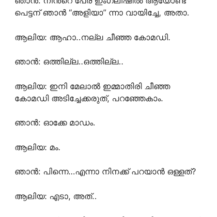
ഞാൻ: നിൻ്റെ പേര് ഇംഗ്ലീഷിൽ ആയോണ്ട്
പെട്ടന് ഞാൻ “അളിയാ” ന്നാ വായിച്ചേ, അതാ.
ആലിയ: ആഹാ..നല്ല ചീഞ്ഞ കോമഡി.
ഞാൻ: ഒത്തില്ല..ഒത്തില്ല..
ആലിയ: ഇനി മേലാൽ ഇമ്മാതിരി ചീഞ്ഞ
കോമഡി അടിച്ചേക്കരുത്, പറഞ്ഞേകാം.
ഞാൻ: ഓക്കേ മാഡം.
ആലിയ: മം.
ഞാൻ: പിന്നെ…എന്നാ നിനക്ക് പറയാൻ ഒള്ളത്?
ആലിയ: എടാ, അത്‌..