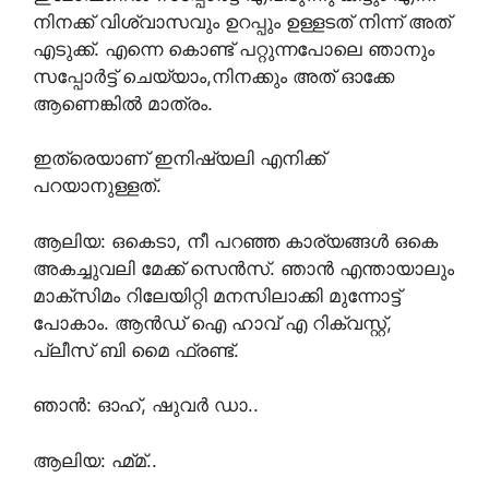
നിനക്ക് വിശ്വാസവും ഉറപ്പും ഉള്ളടത് നിന്ന് അത്‌
എടുക്ക്. എന്നെ കൊണ്ട് പറ്റുന്നപോലെ ഞാനും
സപ്പോർട്ട് ചെയ്യാം,നിനക്കും അത്‌ ഓക്കേ
ആണെങ്കിൽ മാത്രം.
ഇത്രെയാണ് ഇനിഷ്യലി എനിക്ക്
പറയാനുള്ളത്.
ആലിയ: ഒകെടാ, നീ പറഞ്ഞ കാര്യങ്ങൾ ഒകെ
അകച്ചുവലി മേക്ക് സെൻസ്. ഞാൻ എന്തായാലും
മാക്സിമം റിലേയിറ്റി മനസിലാക്കി മുന്നോട്ട്
പോകാം. ആൻഡ് ഐ ഹാവ് എ റിക്വസ്റ്റ്,
പ്ലീസ് ബി മൈ ഫ്രണ്ട്.
ഞാൻ: ഓഹ്, ഷുവർ ഡാ..
ആലിയ: ഹ്മ്മ്..