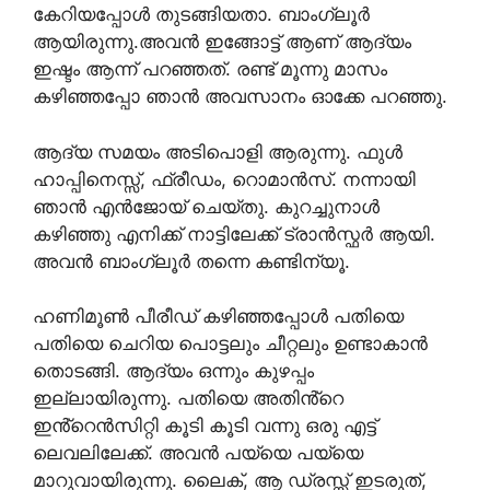
കേറിയപ്പോൾ തുടങ്ങിയതാ. ബാംഗ്ലൂർ
ആയിരുന്നു.അവൻ ഇങ്ങോട്ട് ആണ് ആദ്യം
ഇഷ്ടം ആന്ന് പറഞ്ഞത്. രണ്ട് മൂന്നു മാസം
കഴിഞ്ഞപ്പോ ഞാൻ അവസാനം ഓക്കേ പറഞ്ഞു.
ആദ്യ സമയം അടിപൊളി ആരുന്നു. ഫുൾ
ഹാപ്പിനെസ്സ്, ഫ്രീഡം, റൊമാൻസ്. നന്നായി
ഞാൻ എൻജോയ് ചെയ്തു. കുറച്ചുനാൾ
കഴിഞ്ഞു എനിക്ക് നാട്ടിലേക്ക് ട്രാൻസ്ഫർ ആയി.
അവൻ ബാംഗ്ലൂർ തന്നെ കണ്ടിന്യൂ.
ഹണിമൂൺ പീരീഡ് കഴിഞ്ഞപ്പോൾ പതിയെ
പതിയെ ചെറിയ പൊട്ടലും ചീറ്റലും ഉണ്ടാകാൻ
തൊടങ്ങി. ആദ്യം ഒന്നും കുഴപ്പം
ഇല്ലായിരുന്നു. പതിയെ അതിൻ്റെ
ഇൻ്റെൻസിറ്റി കൂടി കൂടി വന്നു ഒരു എട്ട്
ലെവലിലേക്ക്. അവൻ പയ്യെ പയ്യെ
മാറുവായിരുന്നു. ലൈക്‌, ആ ഡ്രസ്സ്‌ ഇടരുത്,