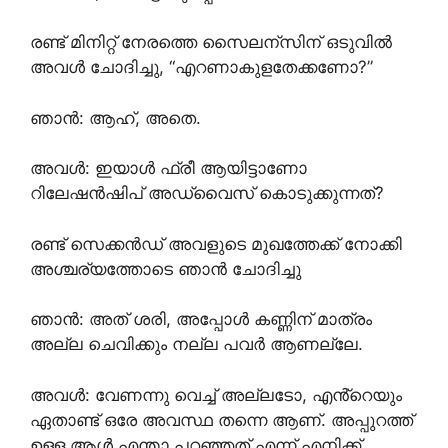
രണ്ട് മിനിറ്റ് നേരത്തെ സൈലന്സിന് ഒടുവിൽ
അവൾ ചോദിച്ചു, “എറണാകുളതേക്കണോ?”
ഞാൻ: ആഹ്, അതെ.
അവൾ: ഇയാൾ ഫ്രീ ആയിട്ടാണോ
റിലേഷൻഷിപ് അഡ്വൈസ് കൊടുക്കുന്നത്?
രണ്ട് സെക്കൻഡ് അവളുടെ മുഖത്തേക്ക് നോക്കി
അശ്ചര്യത്തോടെ ഞാൻ ചോദിച്ചു
ഞാൻ: അത് ശരി, അപ്പോൾ കണ്ണിന് മാത്രം
അല്ല ചെവിക്കും നല്ല പവർ ആണല്ലേ.
അവൾ: വേണന്നു വെച്ച് അല്ലടോ, എൻ്റെയും
ഏതാണ്ട് ഒരേ അവസ്ഥ തന്നെ ആണ്. അപ്പുറത്ത്
ഉള്ള ആൾ എന്താ പറഞ്ഞത് എന്ന് എനിക്ക്