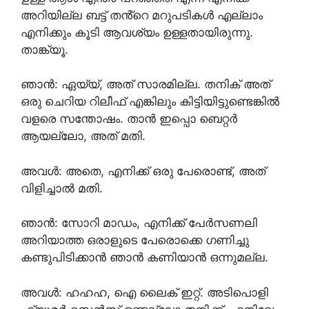
അറിയില്ല ബട്ട്‌ തൻ്റെ മറുപടികൾ എല്ലാം
എനിക്കും കൂടി ആവശ്യം ഉള്ളതായിരുന്നു.
താങ്ക്യൂ.
ഞാൻ: ഏയ്യ്, അത് സാരമില്ല. തനിക് അത്
ഒരു ചെറിയ റിലീഫ് എങ്കിലും കിട്ടിയിട്ടുണ്ടെങ്കിൽ
വളരെ സന്തോഷം. താൻ ഇപ്പൊ ബെറ്റർ
ആയല്ലോ, അത് മതി.
അവൾ: അതെ, എനിക്ക് ഒരു പേരൊണ്ട്, അത്‌
വിളിച്ചാൽ മതി.
ഞാൻ: സോറി മാഡം, എനിക്ക് പേർസണലി
അറിയാത്ത ഒരാളുടെ പേരൊക്കെ ഗണിച്ചു
കണ്ടുപിടിക്കാൻ ഞാൻ കണിയാൻ ഒന്നുമല്ല.
അവൾ: ഹഹഹ, ഐ ലൈക് ഇറ്റ്. അടിപൊളി