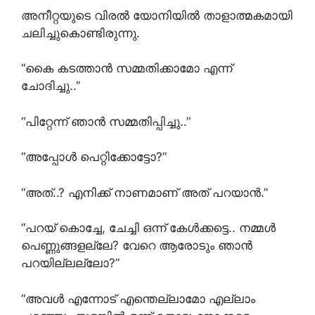
അനീറ്റയുടെ വിരൽ യോനിയിൽ താളാത്മകമായി
ചലിച്ചുകൊണ്ടിരുന്നു.
“കൈ കടത്താൻ സമ്മതിക്കാമോ എന്ന്
ചോദിച്ചു..”
“പിറ്റേന്ന് ഞാൻ സമ്മതിപ്പിച്ചു..”
“അപ്പോൾ പെറ്റിക്കോട്ടോ?”
“അത്..? എനിക്ക് നാണമാണ് അത് പറയാൻ.”
“പറയ് കൊച്ചേ, ചേച്ചി ഒന്ന് കേൾക്കട്ടെ.. നമ്മൾ
പെണ്ണുങ്ങളല്ലേ? വേറെ ആരോടും ഞാൻ
പറയില്ലല്ലോ?”
“അവൾ എന്നോട് എന്തെല്ലാമോ എല്ലാം