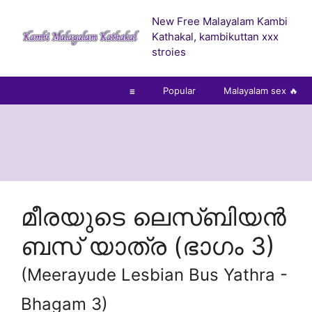
Skip
New Free Malayalam Kambi
to
Kathakal, kambikuttan xxx
content
stroies
☰
Popular
Malayalam sex 🔥
മീരയുടെ ലെസ്ബിയൻ
ബസ് യാത്ര (ഭാഗം 3)
(Meerayude Lesbian Bus Yathra -
Bhagam 3)