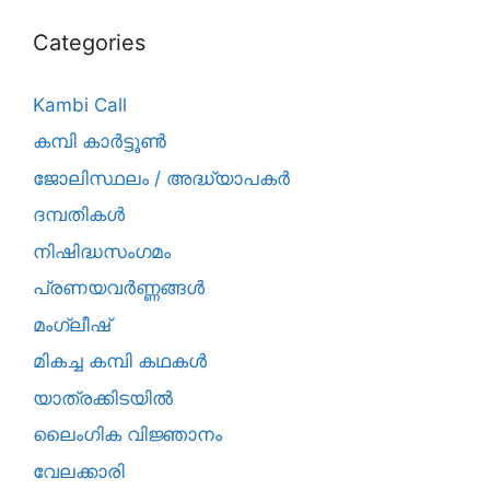
Categories
Kambi Call
കമ്പി കാർട്ടൂൺ
ജോലിസ്ഥലം / അദ്ധ്യാപകർ
ദമ്പതികള്‍
നിഷിദ്ധസംഗമം
പ്രണയവർണ്ണങ്ങൾ
മംഗ്ലീഷ്
മികച്ച കമ്പി കഥകൾ
യാത്രക്കിടയില്‍
ലൈംഗിക വിജ്ഞാനം
വേലക്കാരി