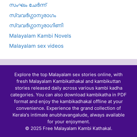
സംഘം ചേർന്ന്
സ്വവർഗ്ഗാനുരാഗം
സ്വവർഗ്ഗാനുരാഗിണി
Malayalam Kambi Novels
Malayalam sex videos
Explore the top Malayalam sex stories online, with
fresh Malayalam Kambikathakal and
kambikuttan
stories
released daily across various kambi kadha
categories. You can also download kambikatha in PDF
format and enjoy the kambikadhakal offline at your
convenience. Experience the grand collection of
Kerala's intimate anubhavangalude, always available
for your enjoyment.
© 2025 Free Malayalam Kambi Kathakal.