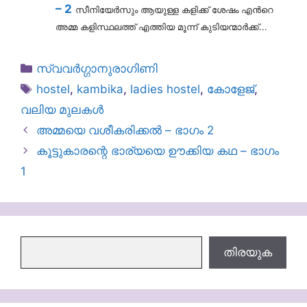
– 2
സീനിയേര്‍സും ആയുള്ള കളിക്ക് ശേഷം എന്‍റെ
അമ്മ കളിസ്ഥലത്ത് എത്തിയ മൂന്ന് കുടിയന്മാർക്ക്...
Categories
സ്വവർഗ്ഗാനുരാഗിണി
Tags
hostel
,
kambika
,
ladies hostel
,
കോളേജ്
,
വലിയ മുലകൾ
അമ്മയെ വശീകരിക്കൽ – ഭാഗം 2
കൂട്ടുകാരന്റെ ഭാര്യയെ ഊക്കിയ കഥ – ഭാഗം
1
തിരയുക
തിരയുക