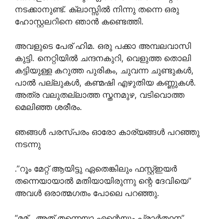
നടക്കാനുണ്ട്. ക്ലാസ്സിൽ നിന്നു തന്നെ ഒരു
ഹോസ്റ്റലറിനെ ഞാൻ കണ്ടെത്തി.
അവളുടെ പേര് ഹിമ. ഒരു പക്കാ അമ്പലവാസി
കുട്ടി. നെറ്റിയിൽ ചന്ദനകുറി, വെളുത്ത തൊലി
കട്ടിയുള്ള കറുത്ത പുരികം, ചുവന്ന ചുണ്ടുകൾ,
പാൽ പല്ലുകൾ, കണ്മഷി എഴുതിയ കണ്ണുകൾ.
അത്ര വലുതല്ലാത്ത സ്തനമുഴ, വടിവൊത്ത
മെലിഞ്ഞ ശരീരം.
ഞങ്ങൾ പരസ്പരം ഓരോ കാര്യങ്ങൾ പറഞ്ഞു
നടന്നു
.”റൂം മേറ്റ് ആയിട്ടു ഏതെങ്കിലും ഫസ്റ്റ്ഇയർ
തന്നെയായാൽ മതിയായിരുന്നു ന്റെ ദേവിയെ”
അവൾ ഒരാത്മഗതം പോലെ പറഞ്ഞു.
“മമ്.. അത് തന്നെയാ എന്റെയും പ്രാർത്ഥന”