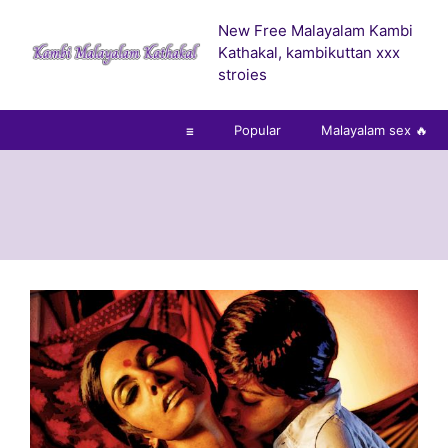
Skip
New Free Malayalam Kambi
to
Kathakal, kambikuttan xxx
content
stroies
☰
Popular
Malayalam sex 🔥