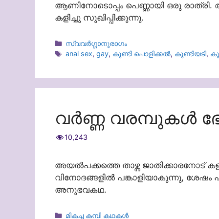
ആണിനോടൊപ്പം പെണ്ണായി ഒരു രാത്രി. 
കളിച്ചു സുഖിപ്പിക്കുന്നു.
Categories
സ്വവർഗ്ഗാനുരാഗം
Tags
anal sex
,
gay
,
കുണ്ടി പൊളിക്കൽ
,
കുണ്ടിയടി
,
കു
വർണ്ണ വരമ്പുകൾ ഭേദി
10,243
അയൽപക്കത്തെ താഴ്ന്ന ജാതിക്കാരനോട് ക
വിനോദങ്ങളിൽ പങ്കാളിയാകുന്നു, ശേഷം 
അനുഭവകഥ.
Categories
മികച്ച കമ്പി കഥകൾ