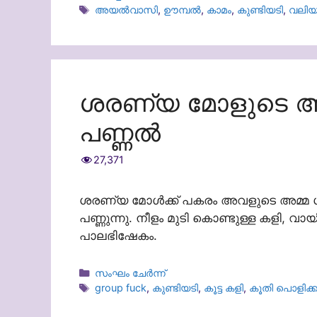
Tags
അയൽവാസി
,
ഊമ്പൽ
,
കാമം
,
കുണ്ടിയടി
,
വലിയ
ശരണ്യ മോളുടെ അമ്
പണ്ണൽ
27,371
ശരണ്യ മോൾക്ക് പകരം അവളുടെ അമ്മ ശ്
പണ്ണുന്നു. നീളം മുടി കൊണ്ടുള്ള കളി, വാ
പാലഭിഷേകം.
Categories
സംഘം ചേർന്ന്
Tags
group fuck
,
കുണ്ടിയടി
,
കൂട്ട കളി
,
കൂതി പൊളിക്