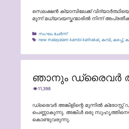
സെലക്ഷൻ ക്യാമ്പിലേക്ക് വിദ്യാർത്ഥിയെ അ
മൂന്ന് മധ്യവയസ്കന്മാരിൽ നിന്ന് അപ്രതീക
Categories
സംഘം ചേർന്ന്
Tags
new malayalam kambi kathakal
,
കമ്പി
,
കഴപ്പ്
,
ക
ഞാനും ഡ്രൈവർ അങ്
11,398
ഡ്രൈവർ അങ്കിളിന്റെ മുന്നിൽ ക്രോസ്സ്
പെണ്ണാകുന്നു. അങ്കിൾ ഒരു സുഹൃത്തിനെ
കൊണ്ടുവരുന്നു.