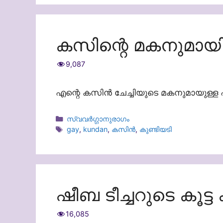
കസിന്റെ മകനുമായി
9,087
എന്റെ കസിൻ ചേച്ചിയുടെ മകനുമായുള്ള 
Categories
സ്വവർഗ്ഗാനുരാഗം
Tags
gay
,
kundan
,
കസിൻ
,
കുണ്ടിയടി
ഷീബ ടീച്ചറുടെ കൂട്ട
16,085