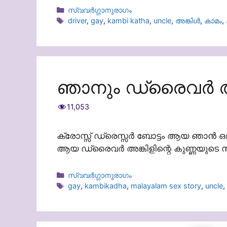
Categories
സ്വവർഗ്ഗാനുരാഗം
Tags
driver
,
gay
,
kambi katha
,
uncle
,
അങ്കിൾ
,
കാമം
,
ഞാനും ഡ്രൈവർ അങ്
11,053
ക്രോസ്സ് ഡ്രെസ്സർ ബോട്ടം ആയ ഞാൻ ഒരു 
ആയ ഡ്രൈവർ അങ്കിളിന്റെ കുണ്ണയുടെ 
Categories
സ്വവർഗ്ഗാനുരാഗം
Tags
gay
,
kambikadha
,
malayalam sex story
,
uncle
,