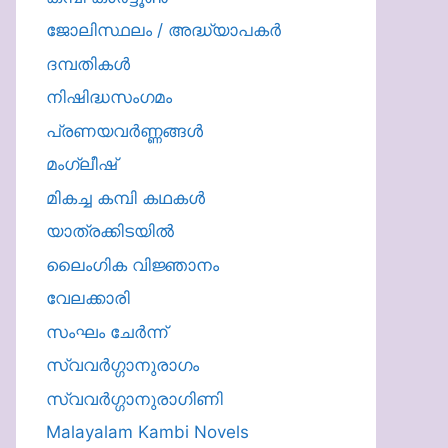
ജോലിസ്ഥലം / അദ്ധ്യാപകർ
ദമ്പതികള്‍
നിഷിദ്ധസംഗമം
പ്രണയവർണ്ണങ്ങൾ
മംഗ്ലീഷ്
മികച്ച കമ്പി കഥകൾ
യാത്രക്കിടയില്‍
ലൈംഗിക വിജ്ഞാനം
വേലക്കാരി
സംഘം ചേർന്ന്
സ്വവർഗ്ഗാനുരാഗം
സ്വവർഗ്ഗാനുരാഗിണി
Malayalam Kambi Novels