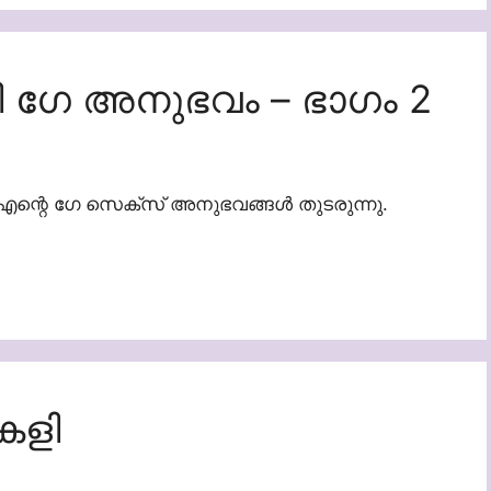
 ഗേ അനുഭവം – ഭാഗം 2
എന്റെ ഗേ സെക്സ് അനുഭവങ്ങൾ തുടരുന്നു.
 കളി