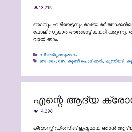
13,715
ഞാനും ഹരിയേട്ടനും ഭാര്യ ഭർത്താക്ക
പോലീസുകാർ അങ്ങോട്ട് കയറി വരുന്നു. ത
വായിക്കാം.
Categories
സ്വവർഗ്ഗാനുരാഗം
Tags
anal sex
,
gay
,
കുണ്ടി പൊളിക്കൽ
,
കുണ്ടിയടി
,
കു
എന്റെ ആദ്യ ക്രോസ
14,298
ക്രോസ്സ് ഡ്രസിങ് ഇഷ്ടമായ ഞാൻ ആദ്യ