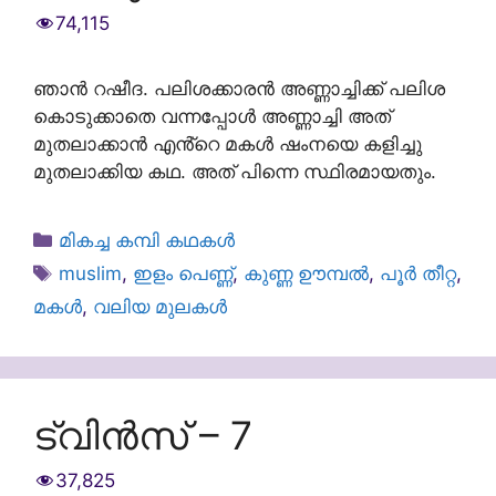
74,115
ഞാൻ റഷീദ. പലിശക്കാരൻ അണ്ണാച്ചിക്ക് പലിശ
കൊടുക്കാതെ വന്നപ്പോൾ അണ്ണാച്ചി അത്
മുതലാക്കാൻ എൻ്റെ മകൾ ഷംനയെ കളിച്ചു
മുതലാക്കിയ കഥ. അത് പിന്നെ സ്ഥിരമായതും.
Categories
മികച്ച കമ്പി കഥകൾ
Tags
muslim
,
ഇളം പെണ്ണ്
,
കുണ്ണ ഊമ്പൽ
,
പൂർ തീറ്റ
,
മകൾ
,
വലിയ മുലകൾ
ട്വിൻസ് – 7
37,825