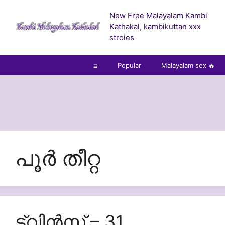
Skip
New Free Malayalam Kambi
to
Kathakal, kambikuttan xxx
content
stroies
☰
Popular
Malayalam sex 🔥
പൂർ തീറ്റ
ട്വിൻസ് – 31