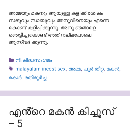
അമ്മയും മകനും ആയുള്ള കളിക്ക് ശേഷം
സജുവും സാബുവും അനുവിനെയും എന്നെ
കൊണ്ട് കളിപ്പിക്കുന്നു. അനു ഞങ്ങളെ
ഞെട്ടിച്ചുകൊണ്ട് അത് നല്ലപോലെ
ആസ്വദിക്കുന്നു.
Categories
നിഷിദ്ധസംഗമം
Tags
malayalam incest sex
,
അമ്മ
,
പൂർ തീറ്റ
,
മകൻ
,
മകൾ
,
രതിമൂര്‍ച്ഛ
എൻ്റെ മകൻ കിച്ചൂസ്
– 5