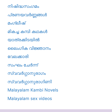
നിഷിദ്ധസംഗമം
പ്രണയവർണ്ണങ്ങൾ
മംഗ്ലീഷ്
മികച്ച കമ്പി കഥകൾ
യാത്രക്കിടയില്‍
ലൈംഗിക വിജ്ഞാനം
വേലക്കാരി
സംഘം ചേർന്ന്
സ്വവർഗ്ഗാനുരാഗം
സ്വവർഗ്ഗാനുരാഗിണി
Malayalam Kambi Novels
Malayalam sex videos