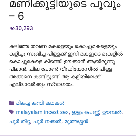
മണിക്കുട്ടിയുടെ പൂവും
– 6
30,293
കഴിഞ്ഞ തവണ മകളെയും കൊച്ചുമകളെയും
കളിച്ചു സുഖിച്ച പിള്ളക്ക് ഇനി മകളുടെ മുകളിൽ
കൊച്ചുമകളെ കിടത്തി ഊക്കാൻ ആയിരുന്നു
പ്ലാൻ. ചില പോൺ വീഡിയോസിൽ പിള്ള
അങ്ങനെ കണ്ടിട്ടുണ്ട്. ആ കളിയിലേക്ക്
എല്ലാവർക്കും സ്വാഗതം.
Categories
മികച്ച കമ്പി കഥകൾ
Tags
malayalam incest sex
,
ഇളം പെണ്ണ്
,
ഊമ്പൽ
,
പൂർ തീറ്റ
,
പൂർ നക്കൽ
,
മുത്തശ്ശൻ