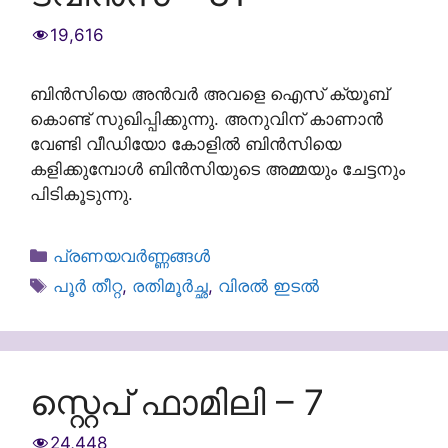
19,616
ബിൻസിയെ അൻവർ അവളെ ഐസ് ക്യൂബ്
കൊണ്ട് സുഖിപ്പിക്കുന്നു. അനുവിന് കാണാൻ
വേണ്ടി വീഡിയോ കോളിൽ ബിൻസിയെ
കളിക്കുമ്പോൾ ബിൻസിയുടെ അമ്മയും ചേട്ടനും
പിടികൂടുന്നു.
Categories
പ്രണയവർണ്ണങ്ങൾ
Tags
പൂർ തീറ്റ
,
രതിമൂര്‍ച്ഛ
,
വിരൽ ഇടൽ
സ്റ്റെപ് ഫാമിലി – 7
24,448