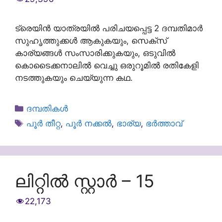
ട്രെയിൻ യാത്രയിൽ പരിചയപ്പെട്ട 2 ദമ്പതിമാർ
സുഹൃത്തുക്കൾ ആകുകയും, സെക്സ്
കാര്യങ്ങൾ സംസാരിക്കുകയും, ഒടുവിൽ
കൊടൈക്കനാലിൽ വെച്ചു ഒരുറൂമിൽ രതികേളി
നടത്തുകയും ചെയ്യുന്ന കഥ.
Categories
ദമ്പതികള്‍
Tags
പൂർ തീറ്റ
,
പൂർ നക്കൽ
,
ഭാര്യ
,
ഭർത്താവ്
ലിറ്റിൽ സ്റ്റാർ – 15
22,173