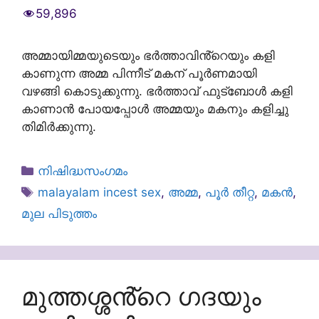
59,896
അമ്മായിമ്മയുടെയും ഭർത്താവിൻ്റെയും കളി
കാണുന്ന അമ്മ പിന്നീട് മകന് പൂർണമായി
വഴങ്ങി കൊടുക്കുന്നു. ഭർത്താവ് ഫുട്ബോൾ കളി
കാണാൻ പോയപ്പോൾ അമ്മയും മകനും കളിച്ചു
തിമിർക്കുന്നു.
Categories
നിഷിദ്ധസംഗമം
Tags
malayalam incest sex
,
അമ്മ
,
പൂർ തീറ്റ
,
മകൻ
,
മുല പിടുത്തം
മുത്തശ്ശൻ്റെ ഗദയും