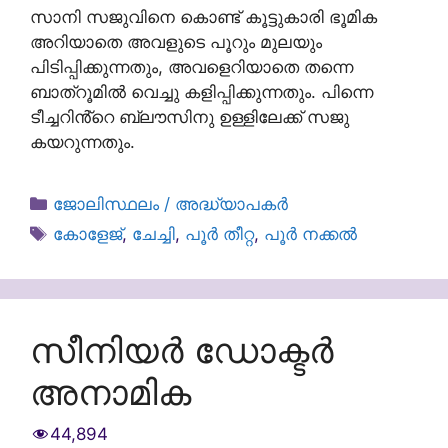
സാനി സജുവിനെ കൊണ്ട് കൂട്ടുകാരി ഭൂമിക
അറിയാതെ അവളുടെ പൂറും മുലയും
പിടിപ്പിക്കുന്നതും, അവളെറിയാതെ തന്നെ
ബാത്‌റൂമിൽ വെച്ചു കളിപ്പിക്കുന്നതും. പിന്നെ
ടീച്ചറിൻ്റെ ബ്ലൗസിനു ഉള്ളിലേക്ക് സജു
കയറുന്നതും.
Categories
ജോലിസ്ഥലം / അദ്ധ്യാപകർ
Tags
കോളേജ്
,
ചേച്ചി
,
പൂർ തീറ്റ
,
പൂർ നക്കൽ
സീനിയർ ഡോക്ടർ
അനാമിക
44,894