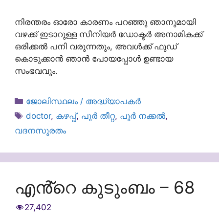
നിരന്തരം ഓരോ കാരണം പറഞ്ഞു ഞാനുമായി
വഴക്ക് ഇടാറുള്ള സീനിയർ ഡോക്ടർ അനാമികക്ക്
ഒരിക്കൽ പനി വരുന്നതും, അവൾക്ക് ഫുഡ്
കൊടുക്കാൻ ഞാൻ പോയപ്പോൾ ഉണ്ടായ
സംഭവവും.
Categories
ജോലിസ്ഥലം / അദ്ധ്യാപകർ
Tags
doctor
,
കഴപ്പ്
,
പൂർ തീറ്റ
,
പൂർ നക്കൽ
,
വദനസുരതം
എൻ്റെ കുടുംബം – 68
27,402