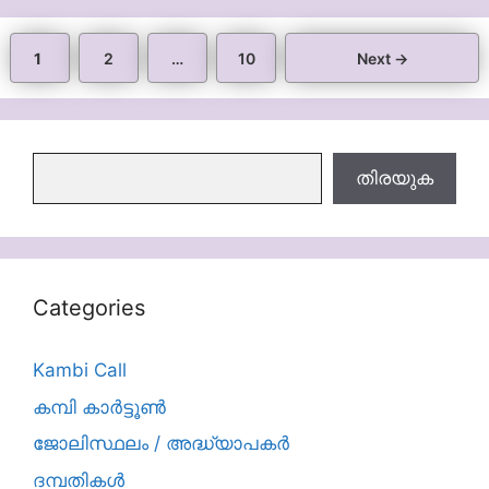
Page
Page
Page
1
2
…
10
Next
→
തിരയുക
തിരയുക
Categories
Kambi Call
കമ്പി കാർട്ടൂൺ
ജോലിസ്ഥലം / അദ്ധ്യാപകർ
ദമ്പതികള്‍