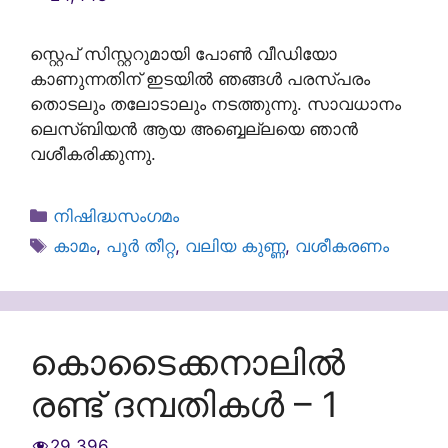
സ്റ്റെപ് സിസ്റ്ററുമായി പോൺ വീഡിയോ
കാണുന്നതിന് ഇടയിൽ ഞങ്ങൾ പരസ്പരം
തൊടലും തലോടാലും നടത്തുന്നു. സാവധാനം
ലെസ്ബിയൻ ആയ അബ്ബെല്ലയെ ഞാൻ
വശീകരിക്കുന്നു.
Categories
നിഷിദ്ധസംഗമം
Tags
കാമം
,
പൂർ തീറ്റ
,
വലിയ കുണ്ണ
,
വശീകരണം
കൊടൈക്കനാലിൽ
രണ്ട് ദമ്പതികൾ – 1
29,396