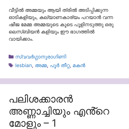
വീട്ടിൽ അമ്മയും ആയി ത്രിൽ അടിപ്പിക്കുന്ന
ഓടികളിയും, കല്യാണകാര്യം പറയാൻ വന്ന
ഷീജ മേമ്മ അമ്മയുടെ കൂടെ പൂളിനടുത്തു ഒരു
ലെസ്ബിയൻ കളിയും ഈ ഭാഗത്തിൽ
വായിക്കാം.
Categories
സ്വവർഗ്ഗാനുരാഗിണി
Tags
lesbian
,
അമ്മ
,
പൂർ തീറ്റ
,
മകൻ
പലിശക്കാരൻ
അണ്ണാച്ചിയും എൻ്റെ
മോളും – 1