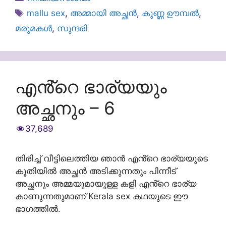
Tags
mallu sex
,
അമ്മായി അച്ഛൻ
,
കുണ്ണ ഊമ്പൽ
,
മരുമകൾ
,
സുന്ദരി
എൻ്റെ ഭാര്യയും
അച്ഛനും – 6
37,689
തിരിച്ച് വീട്ടിലെത്തിയ ഞാൻ എൻ്റെ ഭാര്യയുടെ
കൂതിയിൽ അച്ഛൻ അടിക്കുന്നതും പിന്നീട്
അച്ഛനും അമ്മയുമായുള്ള കളി എൻ്റെ ഭാര്യ
കാണുന്നതുമാണ് Kerala sex കഥയുടെ ഈ
ഭാഗത്തിൽ.