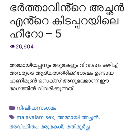
ഭർത്താവിൻ്റെ അച്ഛൻ
എൻ്റെ കിടപ്പറയിലെ
ഹീറോ – 5
26,604
അമ്മായിയച്ഛനും മരുമകളും വിവാഹം കഴിച്ച്,
അവരുടെ ആദ്യരാത്രിക്ക് ശേഷം ഉണ്ടായ
ഹണിമൂൺ സെക്സ് അനുഭവമാണ് ഈ
ഭാഗത്തിൽ വിവരിക്കുന്നത്.
Categories
നിഷിദ്ധസംഗമം
Tags
malayalam sex
,
അമ്മായി അച്ഛൻ
,
അവിഹിതം
,
മരുമകൾ
,
രതിമൂര്‍ച്ഛ