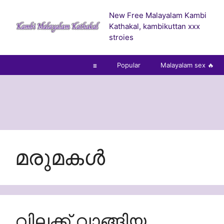
Skip
New Free Malayalam Kambi
to
Kathakal, kambikuttan xxx
content
stroies
☰
Popular
Malayalam sex 🔥
മരുമകൾ
വിലക്ക് വാങ്ങിയ