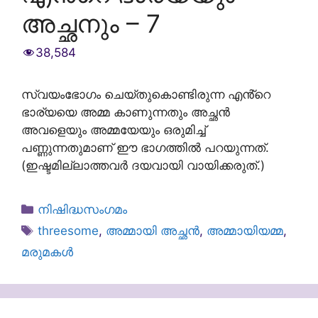
അച്ഛനും – 7
38,584
സ്വയംഭോഗം ചെയ്തുകൊണ്ടിരുന്ന എൻ്റെ
ഭാര്യയെ അമ്മ കാണുന്നതും അച്ഛൻ
അവളെയും അമ്മയേയും ഒരുമിച്ച്
പണ്ണുന്നതുമാണ് ഈ ഭാഗത്തിൽ പറയുന്നത്.
(ഇഷ്ടമില്ലാത്തവർ ദയവായി വായിക്കരുത്.)
Categories
നിഷിദ്ധസംഗമം
Tags
threesome
,
അമ്മായി അച്ഛൻ
,
അമ്മായിയമ്മ
,
മരുമകൾ