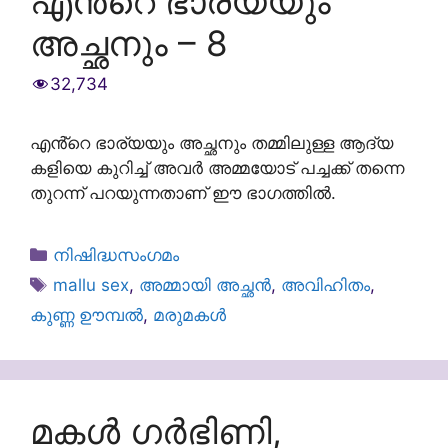
എൻ്റെ ഭാര്യയും
അച്ഛനും – 8
32,734
എൻ്റെ ഭാര്യയും അച്ഛനും തമ്മിലുള്ള ആദ്യ
കളിയെ കുറിച്ച് അവർ അമ്മയോട് പച്ചക്ക് തന്നെ
തുറന്ന് പറയുന്നതാണ് ഈ ഭാഗത്തിൽ.
Categories
നിഷിദ്ധസംഗമം
Tags
mallu sex
,
അമ്മായി അച്ഛൻ
,
അവിഹിതം
,
കുണ്ണ ഊമ്പൽ
,
മരുമകൾ
മകൾ ഗർഭിണി,