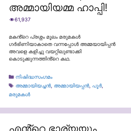
അമ്മായിയമ്മ ഹാപ്പി!
61,937
മകൻ്റെ പ്രശ്നം മൂലം മരുമകൾ
ഗർഭിണിയാകാതെ വന്നപ്പോൾ അമ്മയായിപ്പൻ
അവളെ കളിച്ചു വയറ്റിലുണ്ടാക്കി
കൊടുക്കുന്നത്തിൻ്റെ കഥ.
Categories
നിഷിദ്ധസംഗമം
Tags
അമ്മായിയച്ചൻ
,
അമ്മായിയപ്പൻ
,
പൂർ
,
മരുമകൾ
എൻ്റെ ഭാര്യയും