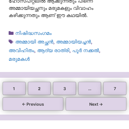
ഹോസ്പിറ്റലിൽ ആക്കുന്നതും പിന്നെ
അമ്മായിയച്ഛനും മരുമകളും വിവാഹം
കഴിക്കുന്നതും ആണ് ഈ കഥയിൽ.
Categories
നിഷിദ്ധസംഗമം
Tags
അമ്മായി അച്ഛൻ
,
അമ്മായിയച്ചൻ
,
അവിഹിതം
,
ആദ്യ രാത്രി
,
പൂർ നക്കൽ
,
മരുമകൾ
Page
Page
Page
Page
1
2
3
…
7
←
Previous
Next
→