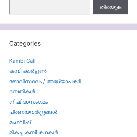
തിരയുക
തിരയുക
Categories
Kambi Call
കമ്പി കാർട്ടൂൺ
ജോലിസ്ഥലം / അദ്ധ്യാപകർ
ദമ്പതികള്‍
നിഷിദ്ധസംഗമം
പ്രണയവർണ്ണങ്ങൾ
മംഗ്ലീഷ്
മികച്ച കമ്പി കഥകൾ