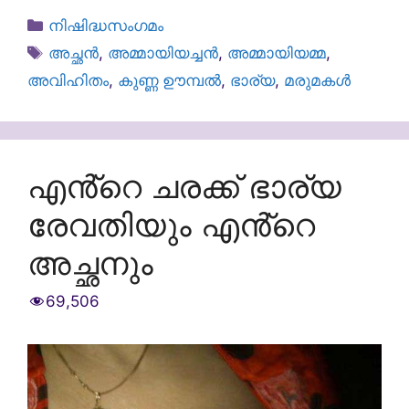
Categories
നിഷിദ്ധസംഗമം
Tags
അച്ഛൻ
,
അമ്മായിയച്ചൻ
,
അമ്മായിയമ്മ
,
അവിഹിതം
,
കുണ്ണ ഊമ്പൽ
,
ഭാര്യ
,
മരുമകൾ
എൻ്റെ ചരക്ക് ഭാര്യ
രേവതിയും എൻ്റെ
അച്ഛനും
69,506