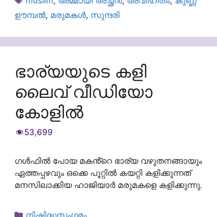
muslim
,
അമ്മായി അച്ഛൻ
,
അവിഹിതം
,
കുണ്ണ
ഊമ്പൽ
,
മരുമകൾ
,
സുന്ദരി
ഭാര്യയുടെ കളി
ലൈവ് വീഡിയോ
കോളിൽ
53,699
ഗൾഫിൽ പോയ മകൻ്റെ ഭാര്യ വഴുതനങ്ങായും
ഏത്തപ്പഴവും ഒക്കെ പൂറ്റിൽ കയറ്റി കളിക്കുന്നത്
മനസിലാക്കിയ ഹാജിയാർ മരുമകളെ കളിക്കുന്നു.
Categories
നിഷിദ്ധസംഗമം