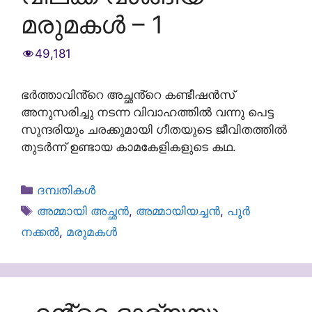
മരുമകൾ – 1
49,181
ഭർത്താവിൻ്റെ അച്ഛൻ്റെ കണ്ടീഷൻസ്
അനുസരിച്ചു നടന്ന വിവാഹത്തിൽ വന്നു പെട്ട
സുന്ദരിയും ചരക്കുമായി ഗീതയുടെ ജീവിതത്തിൽ
തുടർന്ന് ഉണ്ടായ കാമകേളികളുടെ കഥ.
Categories
ദമ്പതികള്‍
Tags
അമ്മായി അച്ഛൻ
,
അമ്മായിയച്ചൻ
,
പൂർ
നക്കൽ
,
മരുമകൾ