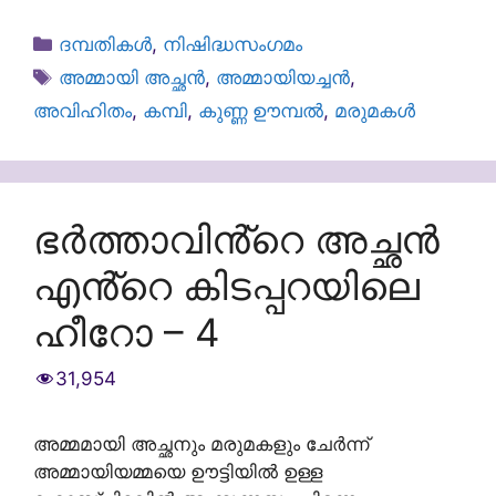
Categories
ദമ്പതികള്‍
,
നിഷിദ്ധസംഗമം
Tags
അമ്മായി അച്ഛൻ
,
അമ്മായിയച്ചൻ
,
അവിഹിതം
,
കമ്പി
,
കുണ്ണ ഊമ്പൽ
,
മരുമകൾ
ഭർത്താവിൻ്റെ അച്ഛൻ
എൻ്റെ കിടപ്പറയിലെ
ഹീറോ – 4
31,954
അമ്മമായി അച്ഛനും മരുമകളും ചേർന്ന്
അമ്മായിയമ്മയെ ഊട്ടിയിൽ ഉള്ള