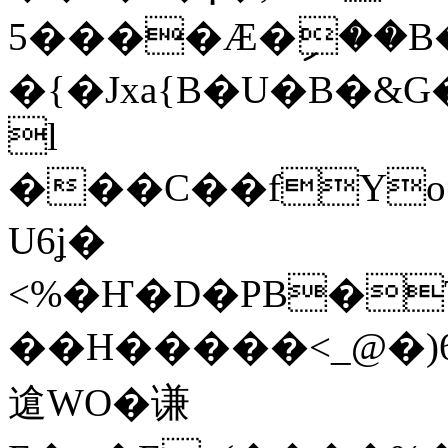
5����Ӕ�ި��B
�{�Jxa{B�U�B�&
l
���C��fYo=
U6ʝ�
<%�Ҥ�D�PB�T�
��H�����<_@�)6��ugSCHR�ڄ�6�չ�'lTB�]���:{�
䢢WO�谦