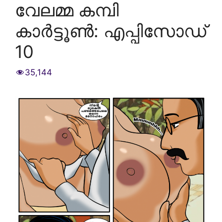
വേലമ്മ കമ്പി
കാർട്ടൂൺ: എപ്പിസോഡ്
10
35,144