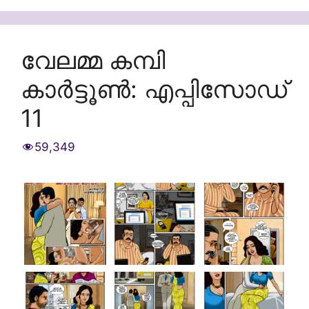
വേലമ്മ കമ്പി
കാർട്ടൂൺ: എപ്പിസോഡ്
11
59,349