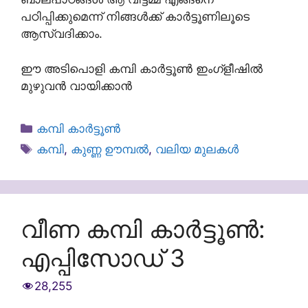
പഠിപ്പിക്കുമെന്ന് നിങ്ങൾക്ക് കാർട്ടൂണിലൂടെ
ആസ്വദിക്കാം.
ഈ അടിപൊളി കമ്പി കാർട്ടൂൺ ഇംഗ്ളീഷിൽ
മുഴുവൻ വായിക്കാൻ
Categories
കമ്പി കാർട്ടൂൺ
Tags
കമ്പി
,
കുണ്ണ ഊമ്പൽ
,
വലിയ മുലകൾ
വീണ കമ്പി കാർട്ടൂൺ:
എപ്പിസോഡ് 3
28,255