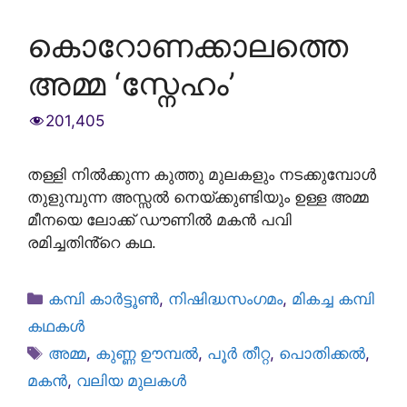
കൊറോണക്കാലത്തെ
അമ്മ ‘സ്നേഹം’
201,405
തള്ളി നിൽക്കുന്ന കുത്തു മുലകളും നടക്കുമ്പോൾ
തുളുമ്പുന്ന അസ്സൽ നെയ്ക്കുണ്ടിയും ഉള്ള അമ്മ
മീനയെ ലോക്ക് ഡൗണിൽ മകൻ പവി
രമിച്ചതിൻ്റെ കഥ.
Categories
കമ്പി കാർട്ടൂൺ
,
നിഷിദ്ധസംഗമം
,
മികച്ച കമ്പി
കഥകൾ
Tags
അമ്മ
,
കുണ്ണ ഊമ്പൽ
,
പൂർ തീറ്റ
,
പൊതിക്കൽ
,
മകൻ
,
വലിയ മുലകൾ