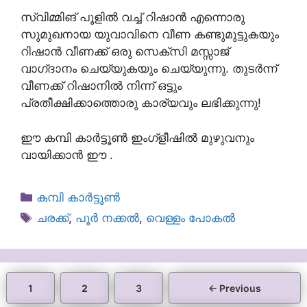
സ്വിമ്മിങ് പൂളിൽ വച്ച് റിഷാൻ എന്നൊരു
സുമുഖനായ യുവാവിനെ വീണ കണ്ടുമുട്ടുകയും
റിഷാൻ വീണക്ക് ഒരു സെക്സി മസ്സാജ്
വാഗ്‌ദാനം ചെയ്യുകയും ചെയ്യുന്നു. തുടർന്ന്
വീണക്ക് റിഷാനിൽ നിന്ന് ഒട്ടും
പ്രതീക്ഷിക്കാത്തൊരു കാര്യവും ലഭിക്കുന്നു!
ഈ കമ്പി കാർട്ടൂൺ ഇംഗ്ളീഷിൽ മുഴുവനും
വായിക്കാൻ ഈ .
Categories
കമ്പി കാർട്ടൂൺ
Tags
ചരക്ക്
,
പൂർ നക്കൽ
,
വെള്ളം പോകൽ
Page
Page
Page
1
2
3
←
Previous