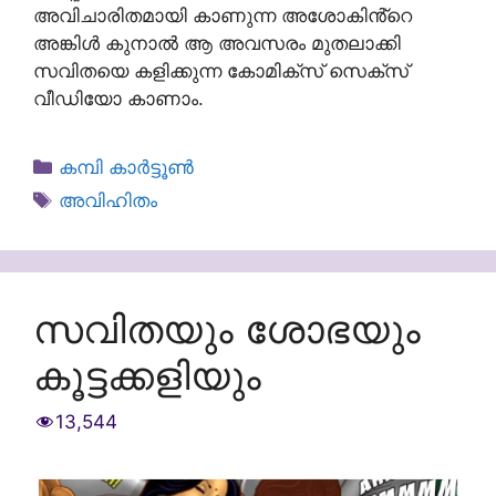
അവിചാരിതമായി കാണുന്ന അശോകിൻ്റെ
അങ്കിൾ കുനാൽ ആ അവസരം മുതലാക്കി
സവിതയെ കളിക്കുന്ന കോമിക്സ് സെക്സ്
വീഡിയോ കാണാം.
Categories
കമ്പി കാർട്ടൂൺ
Tags
അവിഹിതം
സവിതയും ശോഭയും
കൂട്ടക്കളിയും
13,544