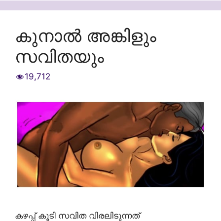
കുനാൽ അങ്കിളും
സവിതയും
19,712
കഴപ്പ് കൂടി സവിത വിരലിടുന്നത്