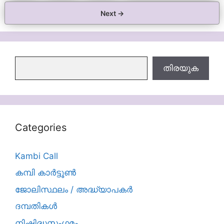
Next
→
തിരയുക
തിരയുക
Categories
Kambi Call
കമ്പി കാർട്ടൂൺ
ജോലിസ്ഥലം / അദ്ധ്യാപകർ
ദമ്പതികള്‍
നിഷിദ്ധസംഗമം