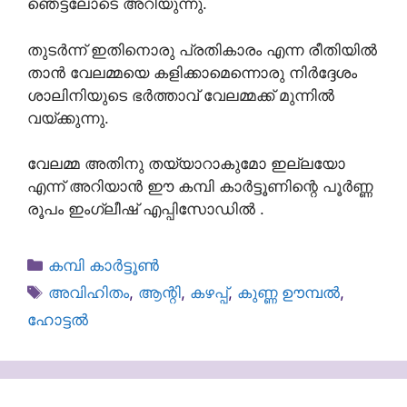
ഞെട്ടലോടെ അറിയുന്നു.
തുടർന്ന് ഇതിനൊരു പ്രതികാരം എന്ന രീതിയിൽ
താൻ വേലമ്മയെ കളിക്കാമെന്നൊരു നിർദ്ദേശം
ശാലിനിയുടെ ഭർത്താവ് വേലമ്മക്ക് മുന്നിൽ
വയ്ക്കുന്നു.
വേലമ്മ അതിനു തയ്യാറാകുമോ ഇല്ലയോ
എന്ന് അറിയാൻ ഈ കമ്പി കാർട്ടൂണിന്റെ പൂർണ്ണ
രൂപം ഇംഗ്ലീഷ് എപ്പിസോഡിൽ .
Categories
കമ്പി കാർട്ടൂൺ
Tags
അവിഹിതം
,
ആന്റി
,
കഴപ്പ്
,
കുണ്ണ ഊമ്പൽ
,
ഹോട്ടൽ