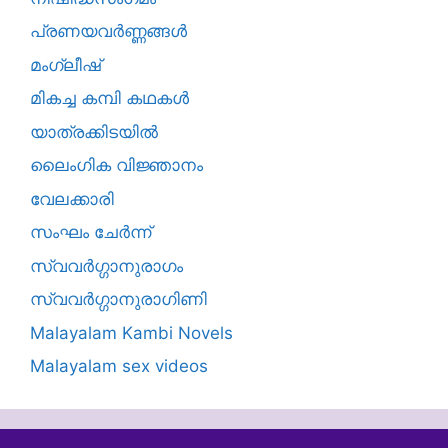
പ്രണയവർണ്ണങ്ങൾ
മംഗ്ലീഷ്
മികച്ച കമ്പി കഥകൾ
യാത്രക്കിടയില്‍
ലൈംഗിക വിജ്ഞാനം
വേലക്കാരി
സംഘം ചേർന്ന്
സ്വവർഗ്ഗാനുരാഗം
സ്വവർഗ്ഗാനുരാഗിണി
Malayalam Kambi Novels
Malayalam sex videos