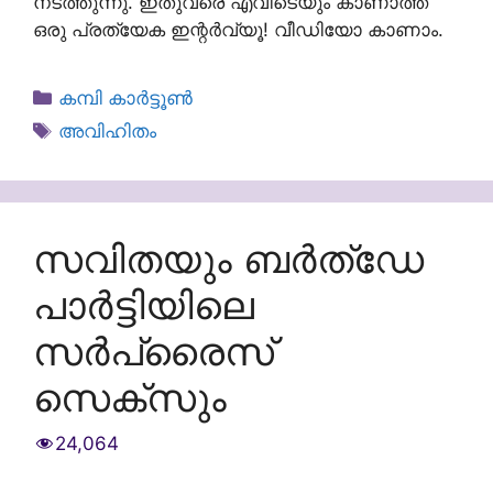
നടത്തുന്നു. ഇതുവരെ എവിടെയും കാണാത്ത
ഒരു പ്രത്യേക ഇന്റർവ്യൂ! വീഡിയോ കാണാം.
Categories
കമ്പി കാർട്ടൂൺ
Tags
അവിഹിതം
സവിതയും ബർത്ഡേ
പാർട്ടിയിലെ
സർപ്രൈസ്
സെക്സും
24,064