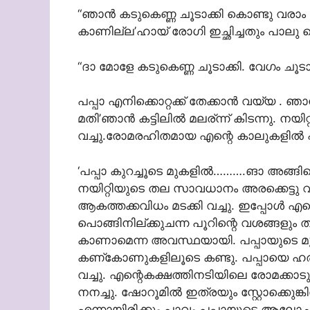
“ഞാന്‍ കടുകെണ്ണ ചൂടാക്കി കൊണ്ടു വരാം മോ
കാണില്ല’ഹായ് രോഗി ഇച്ഛിച്ചതും പാലു വൈ
“ദാ മോളേ കടുകെണ്ണ ചൂടാക്കി. വേഗം ചൂടാറ
പപ്പാ എനിക്കൊറ്റക്ക് തേക്കാന്‍ വയ്യ . ഞാന
മതി’ഞാന്‍ കട്ടിലില്‍ മലര്ന്ന് കിടന്നു. നയി
വച്ചു.രോമരഹിതമായ എന്റെ കാലുകളില്‍ പപ്പാ 
‘പപ്പാ കുറച്ചൂടെ മുകളില്‍……….ങാ അ
നയിറ്റിയുടെ തല സാവധാനം അരക്കെട്ടു വരെ ചു
ആകത്തക്കവിധം മടക്കി വച്ചു. ഇപ്പോള്‍ 
പൊങ്ങിനില്ക്കുചന്ന പൂറിന്റെ വശങ്ങളും തഴച്
കാണാമെന്ന അവസ്ഥയായി. പപ്പായുടെ മുഖം
കണ്കോണുകളിലൂടെ കണ്ടു. പപ്പായെ ഹരം പി
വച്ചു. എന്റെകക്ഷത്തിനടിയിലെ രോമക്കാടുക
നനച്ചു. ഷോറൂമില്‍ ഇത്രയും സ്റ്റോക്കുെ
എന്നായിരിക്കും പാവം പപ്പായുടെ ആലോ