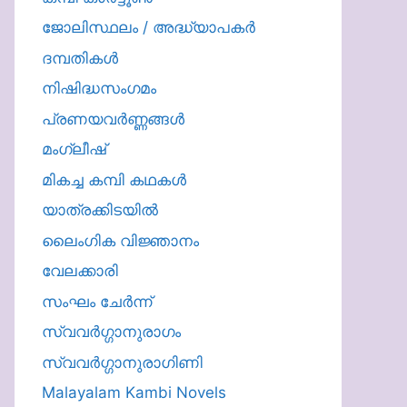
ജോലിസ്ഥലം / അദ്ധ്യാപകർ
ദമ്പതികള്‍
നിഷിദ്ധസംഗമം
പ്രണയവർണ്ണങ്ങൾ
മംഗ്ലീഷ്
മികച്ച കമ്പി കഥകൾ
യാത്രക്കിടയില്‍
ലൈംഗിക വിജ്ഞാനം
വേലക്കാരി
സംഘം ചേർന്ന്
സ്വവർഗ്ഗാനുരാഗം
സ്വവർഗ്ഗാനുരാഗിണി
Malayalam Kambi Novels