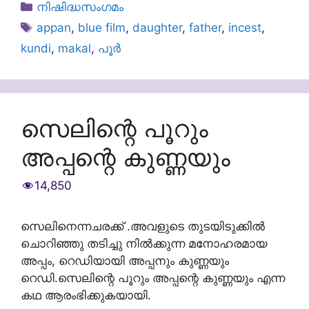
Categories
നിഷിദ്ധസംഗമം
Tags
appan
,
blue film
,
daughter
,
father
,
incest
,
kundi
,
makal
,
പൂർ
സെലിന്റെ പൂറും
അപ്പന്റെ കുണ്ണയും
14,850
സെലിനെന്നചരക്ക് .അവളുടെ തുടയിടുക്കില്‍
ചൊറിഞ്ഞു തടിച്ചു നില്‍ക്കുന്ന മനോഹരമായ
അപ്പം, റെഡിയായി അപ്പനും കുണ്ണയും
റെഡി.സെലിന്റെ പൂറും അപ്പന്റെ കുണ്ണയും എന്ന
കഥ ആരംഭിക്കുകയായി.