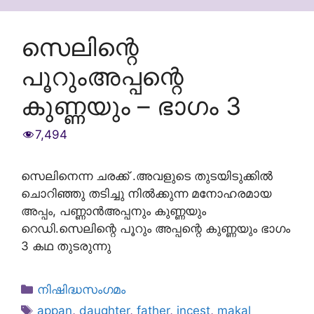
സെലിന്റെ
പൂറുംഅപ്പന്റെ
കുണ്ണയും – ഭാഗം 3
7,494
സെലിനെന്ന ചരക്ക് .അവളുടെ തുടയിടുക്കില്‍
ചൊറിഞ്ഞു തടിച്ചു നില്‍ക്കുന്ന മനോഹരമായ
അപ്പം, പണ്ണാന്‍അപ്പനും കുണ്ണയും
റെഡി.സെലിന്റെ പൂറും അപ്പന്റെ കുണ്ണയും ഭാഗം
3 കഥ തുടരുന്നു
Categories
നിഷിദ്ധസംഗമം
Tags
appan
,
daughter
,
father
,
incest
,
makal