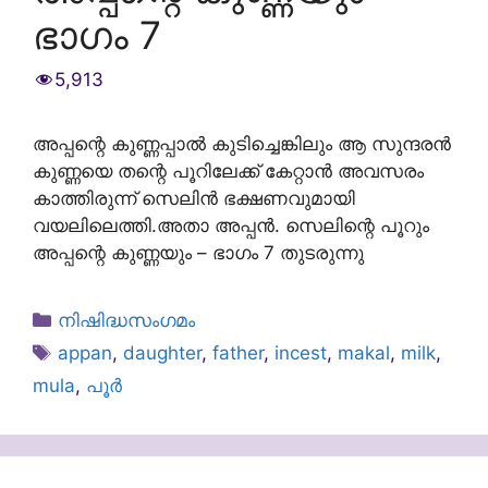
ഭാഗം 7
5,913
അപ്പന്റെ കുണ്ണപ്പാല്‍ കുടിച്ചെങ്കിലും ആ സുന്ദരന്‍
കുണ്ണയെ തന്റെ പൂറിലേക്ക് കേറ്റാന്‍ അവസരം
കാത്തിരുന്ന് സെലിന്‍ ഭക്ഷണവുമായി
വയലിലെത്തി.അതാ അപ്പന്‍. സെലിന്റെ പൂറും
അപ്പന്റെ കുണ്ണയും – ഭാഗം 7 തുടരുന്നു
Categories
നിഷിദ്ധസംഗമം
Tags
appan
,
daughter
,
father
,
incest
,
makal
,
milk
,
mula
,
പൂർ