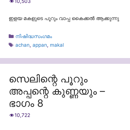
10,503
ഇളയ മകളുടെ പൂറും വാപ്പ കൈക്കൽ ആക്കുന്നു
Categories
നിഷിദ്ധസംഗമം
Tags
achan
,
appan
,
makal
സെലിന്റെ പൂറും
അപ്പന്റെ കുണ്ണയും –
ഭാഗം 8
10,722