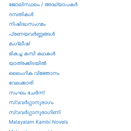
ജോലിസ്ഥലം / അദ്ധ്യാപകർ
ദമ്പതികള്‍
നിഷിദ്ധസംഗമം
പ്രണയവർണ്ണങ്ങൾ
മംഗ്ലീഷ്
മികച്ച കമ്പി കഥകൾ
യാത്രക്കിടയില്‍
ലൈംഗിക വിജ്ഞാനം
വേലക്കാരി
സംഘം ചേർന്ന്
സ്വവർഗ്ഗാനുരാഗം
സ്വവർഗ്ഗാനുരാഗിണി
Malayalam Kambi Novels