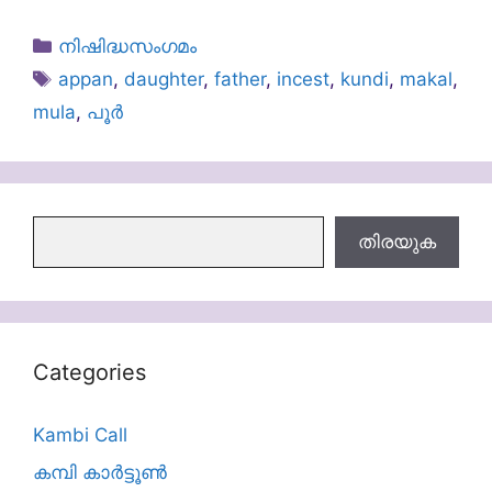
Categories
നിഷിദ്ധസംഗമം
Tags
appan
,
daughter
,
father
,
incest
,
kundi
,
makal
,
mula
,
പൂർ
തിരയുക
തിരയുക
Categories
Kambi Call
കമ്പി കാർട്ടൂൺ