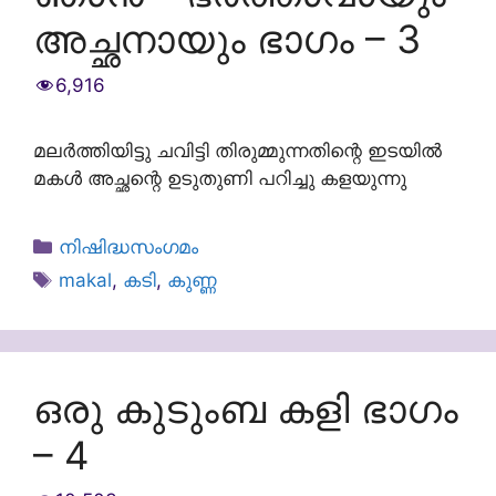
അച്ഛനായും ഭാഗം – 3
6,916
മലർത്തിയിട്ടു ചവിട്ടി തിരുമ്മുന്നതിന്റെ ഇടയിൽ
മകൾ അച്ഛന്റെ ഉടുതുണി പറിച്ചു കളയുന്നു
Categories
നിഷിദ്ധസംഗമം
Tags
makal
,
കടി
,
കുണ്ണ
ഒരു കുടുംബ കളി ഭാഗം
– 4