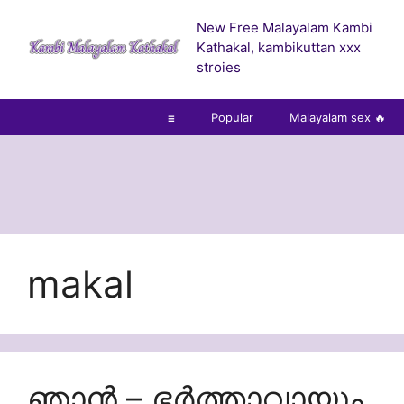
Skip
New Free Malayalam Kambi
to
Kathakal, kambikuttan xxx
content
stroies
☰
Popular
Malayalam sex 🔥
makal
ഞാൻ – ഭർത്താവായും