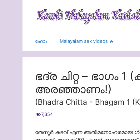
Skip
to
content
ഹോം
Malayalam sex videos 🔥
ഭദ്ര ചിറ്റ – ഭാഗം 1
അരഞ്ഞാണം!)
(Bhadra Chitta - Bhagam 1 (
7,354
തേനൂർ കടവ് എന്ന അതിമനോഹരമായ ഗ്രാമ