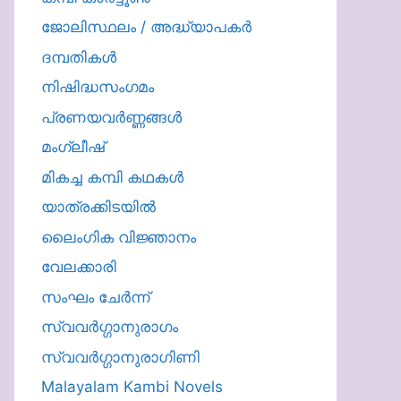
ജോലിസ്ഥലം / അദ്ധ്യാപകർ
ദമ്പതികള്‍
നിഷിദ്ധസംഗമം
പ്രണയവർണ്ണങ്ങൾ
മംഗ്ലീഷ്
മികച്ച കമ്പി കഥകൾ
യാത്രക്കിടയില്‍
ലൈംഗിക വിജ്ഞാനം
വേലക്കാരി
സംഘം ചേർന്ന്
സ്വവർഗ്ഗാനുരാഗം
സ്വവർഗ്ഗാനുരാഗിണി
Malayalam Kambi Novels