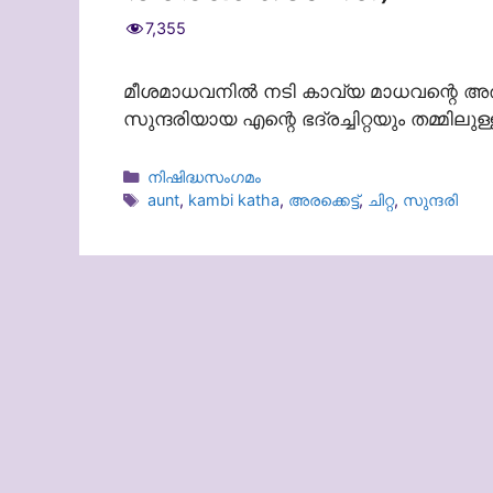
7,355
മീശമാധവനിൽ നടി കാവ്യ മാധവന്റെ അരഞ
സുന്ദരിയായ എന്റെ ഭദ്രച്ചിറ്റയും തമ്മിലുള്
Categories
നിഷിദ്ധസംഗമം
Tags
aunt
,
kambi katha
,
അരക്കെട്ട്
,
ചിറ്റ
,
സുന്ദരി