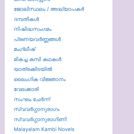
ജോലിസ്ഥലം / അദ്ധ്യാപകർ
ദമ്പതികള്‍
നിഷിദ്ധസംഗമം
പ്രണയവർണ്ണങ്ങൾ
മംഗ്ലീഷ്
മികച്ച കമ്പി കഥകൾ
യാത്രക്കിടയില്‍
ലൈംഗിക വിജ്ഞാനം
വേലക്കാരി
സംഘം ചേർന്ന്
സ്വവർഗ്ഗാനുരാഗം
സ്വവർഗ്ഗാനുരാഗിണി
Malayalam Kambi Novels