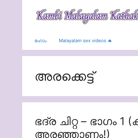
Skip
to
content
ഹോം
Malayalam sex videos 🔥
അരക്കെട്ട്
ഭദ്ര ചിറ്റ – ഭാഗം 1
അരഞ്ഞാണം!)