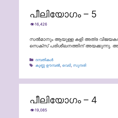
പീലിയോഗം – 5
16,426
സൽമാനും ആയുള്ള കളി അത്ര വിജയകരമാക
സെക്സ് പരിശീലനത്തിന് അയക്കുന്നു. 
Categories
ദമ്പതികള്‍
Tags
കുണ്ണ ഊമ്പൽ
,
വെടി
,
സുന്ദരി
പീലിയോഗം – 4
19,085