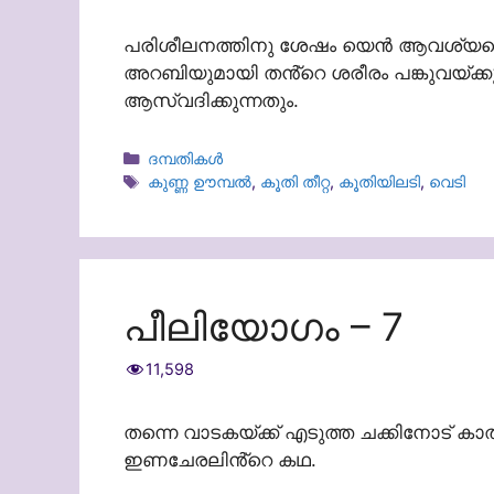
പരിശീലനത്തിനു ശേഷം യെൻ ആവശ്യപ്പെട്
അറബിയുമായി തൻ്റെ ശരീരം പങ്കുവയ്ക
ആസ്വദിക്കുന്നതും.
Categories
ദമ്പതികള്‍
Tags
കുണ്ണ ഊമ്പൽ
,
കൂതി തീറ്റ
,
കൂതിയിലടി
,
വെടി
പീലിയോഗം – 7
11,598
തന്നെ വാടകയ്ക്ക് എടുത്ത ചക്കിനോട് ക
ഇണചേരലിൻ്റെ കഥ.