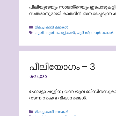
പീലിയുടേയും സാജൻ്റെയും ഇടപാടുകളി
സൽമാനുമായി കാതറിൻ ബന്ധപ്പെടുന്ന 
Categories
മികച്ച കമ്പി കഥകൾ
Tags
കൂതി
,
കൂതി പൊളിക്കൽ
,
പൂർ തീറ്റ
,
പൂർ നക്കൽ
പീലിയോഗം – 3
24,030
ഫോട്ടോ ഷൂട്ടിനു വന്ന യുവ ബിസിനസുകാ
നടന്ന സംഭവ വികാസങ്ങൾ.
Categories
മികച്ച കമ്പി കഥകൾ