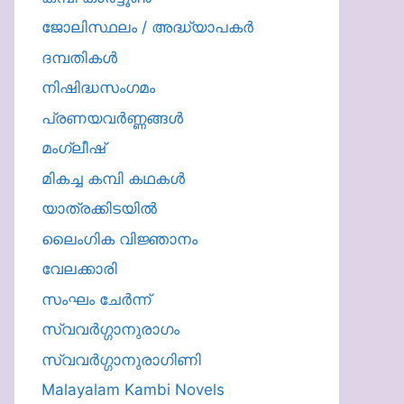
ജോലിസ്ഥലം / അദ്ധ്യാപകർ
ദമ്പതികള്‍
നിഷിദ്ധസംഗമം
പ്രണയവർണ്ണങ്ങൾ
മംഗ്ലീഷ്
മികച്ച കമ്പി കഥകൾ
യാത്രക്കിടയില്‍
ലൈംഗിക വിജ്ഞാനം
വേലക്കാരി
സംഘം ചേർന്ന്
സ്വവർഗ്ഗാനുരാഗം
സ്വവർഗ്ഗാനുരാഗിണി
Malayalam Kambi Novels