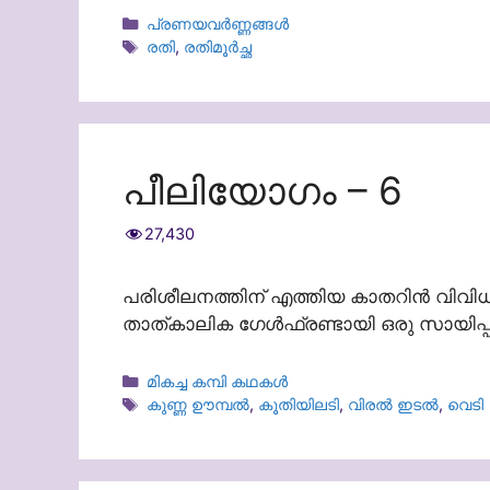
Categories
പ്രണയവർണ്ണങ്ങൾ
Tags
രതി
,
രതിമൂര്‍ച്ഛ
പീലിയോഗം – 6
27,430
പരിശീലനത്തിന് എത്തിയ കാതറിൻ വിവിധ ത
താത്കാലിക ഗേൾഫ്രണ്ടായി ഒരു സായിപ്പ്
Categories
മികച്ച കമ്പി കഥകൾ
Tags
കുണ്ണ ഊമ്പൽ
,
കൂതിയിലടി
,
വിരൽ ഇടൽ
,
വെടി