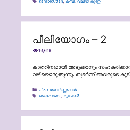
Tags
kambikuttan
,
കമ്പി
,
വലിയ കുണ്ണ
പീലിയോഗം – 2
16,618
കാതറിനുമായി അടുക്കാനും സഹകരിക്കാന
വഴിയൊരുക്കുന്നു. തുടർന്ന് അവരുടെ കൂടി
Categories
പ്രണയവർണ്ണങ്ങൾ
Tags
കൈവാണം
,
മുലകൾ