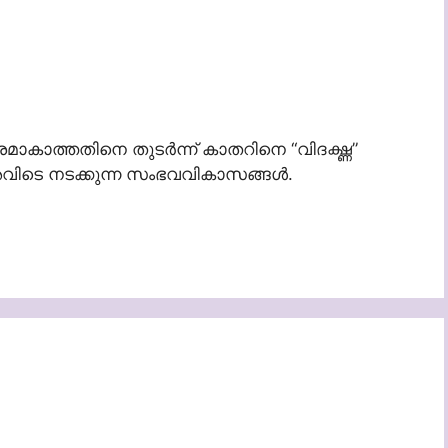
ാത്തതിനെ തുടർന്ന് കാതറിനെ “വിദഗ്ദ്ധ”
അവിടെ നടക്കുന്ന സംഭവവികാസങ്ങൾ.