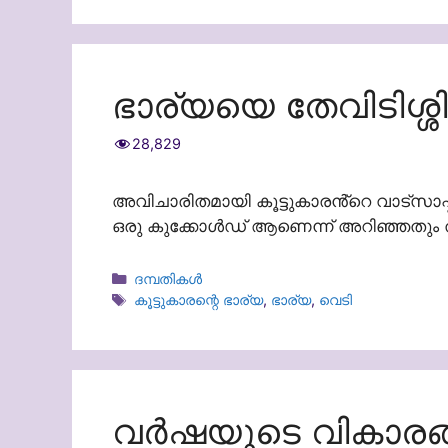
ഭാര്യയെ തേവിടിശ്
28,829
അവിചാരിതമായി കൂട്ടുകാരൻ്റെ വാട്സാ
ഒരു കുക്കോൾഡ് ആണെന്ന് അറിഞ്ഞതും ത
Categories
ദമ്പതികള്‍
Tags
കൂട്ടുകാരന്റെ ഭാര്യ
,
ഭാര്യ
,
വെടി
വര്‍ഷയുടെ വികാരങ്ങ