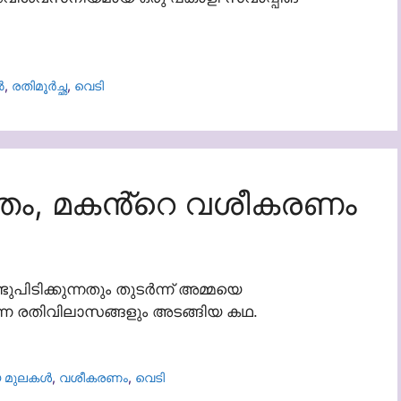
ൽ
,
രതിമൂര്‍ച്ഛ
,
വെടി
തം, മകൻ്റെ വശീകരണം
ിടിക്കുന്നതും തുടർന്ന് അമ്മയെ
കുന്ന രതിവിലാസങ്ങളും അടങ്ങിയ കഥ.
 മുലകൾ
,
വശീകരണം
,
വെടി