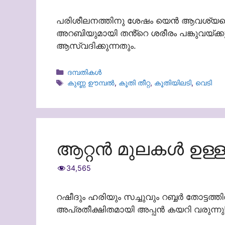
പരിശീലനത്തിനു ശേഷം യെൻ ആവശ്യപ്പെട്
അറബിയുമായി തൻ്റെ ശരീരം പങ്കുവയ്ക
ആസ്വദിക്കുന്നതും.
Categories
ദമ്പതികള്‍
Tags
കുണ്ണ ഊമ്പൽ
,
കൂതി തീറ്റ
,
കൂതിയിലടി
,
വെടി
ആറ്റൻ മുലകൾ ഉള്ള S
34,565
റഷീദും ഹരിയും സച്ചുവും റബ്ബർ തോട്ടത്തിൽ
അപ്രതീക്ഷിതമായി അപ്പൻ കയറി വരുന്ന