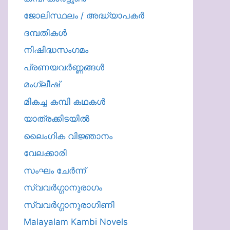
ജോലിസ്ഥലം / അദ്ധ്യാപകർ
ദമ്പതികള്‍
നിഷിദ്ധസംഗമം
പ്രണയവർണ്ണങ്ങൾ
മംഗ്ലീഷ്
മികച്ച കമ്പി കഥകൾ
യാത്രക്കിടയില്‍
ലൈംഗിക വിജ്ഞാനം
വേലക്കാരി
സംഘം ചേർന്ന്
സ്വവർഗ്ഗാനുരാഗം
സ്വവർഗ്ഗാനുരാഗിണി
Malayalam Kambi Novels