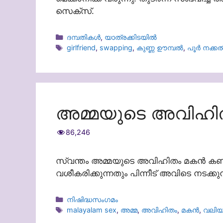
സെക്സ്.
Categories
ദമ്പതികള്‍
,
യാത്രക്കിടയില്‍
Tags
girlfriend
,
swapping
,
കുണ്ണ ഊമ്പൽ
,
പൂർ നക്ക
അമ്മയുടെ അവിഹി
86,246
സ്വന്തം അമ്മയുടെ അവിഹിതം മകൻ കണ്ടുപ
വശീകരിക്കുന്നതും പിന്നീട് അവിടെ നടക്
Categories
നിഷിദ്ധസംഗമം
Tags
malayalam sex
,
അമ്മ
,
അവിഹിതം
,
മകൻ
,
വലിയ