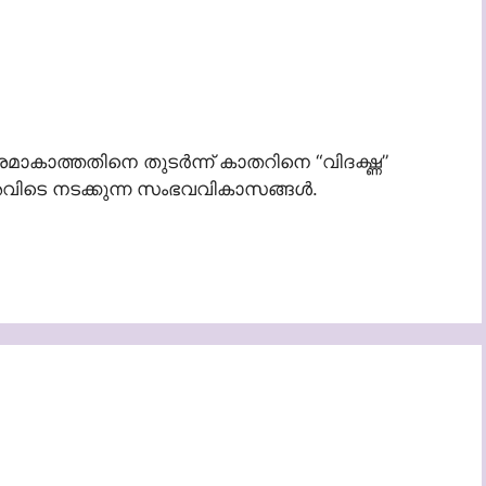
ാത്തതിനെ തുടർന്ന് കാതറിനെ “വിദഗ്ദ്ധ”
അവിടെ നടക്കുന്ന സംഭവവികാസങ്ങൾ.