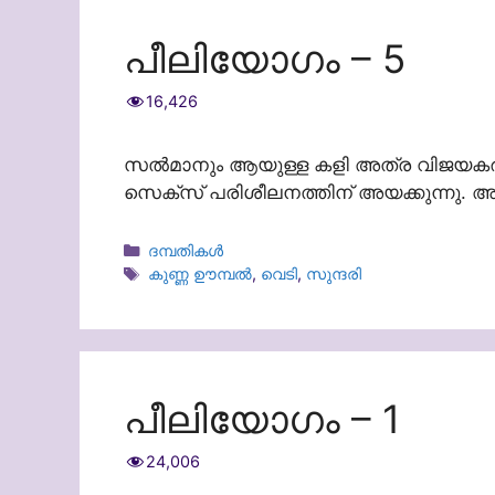
പീലിയോഗം – 5
16,426
സൽമാനും ആയുള്ള കളി അത്ര വിജയകരമാക
സെക്സ് പരിശീലനത്തിന് അയക്കുന്നു. 
Categories
ദമ്പതികള്‍
Tags
കുണ്ണ ഊമ്പൽ
,
വെടി
,
സുന്ദരി
പീലിയോഗം – 1
24,006