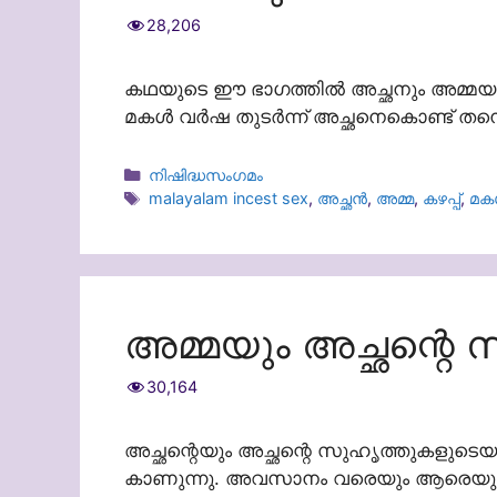
28,206
കഥയുടെ ഈ ഭാഗത്തിൽ അച്ഛനും അമ്മയും ഒ
മകൾ വർഷ തുടർന്ന് അച്ഛനെകൊണ്ട് തന്നെ ക
Categories
നിഷിദ്ധസംഗമം
Tags
malayalam incest sex
,
അച്ഛൻ
,
അമ്മ
,
കഴപ്പ്
,
മക
അമ്മയും അച്ഛന്റെ സ
30,164
അച്ഛന്റെയും അച്ഛന്റെ സുഹൃത്തുകളുടെയ
കാണുന്നു. അവസാനം വരെയും ആരെയും കോ