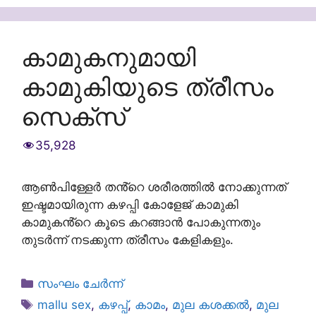
കാമുകനുമായി
കാമുകിയുടെ ത്രീസം
സെക്സ്
35,928
ആൺപിള്ളേർ തൻ്റെ ശരീരത്തിൽ നോക്കുന്നത്
ഇഷ്ടമായിരുന്ന കഴപ്പി കോളേജ് കാമുകി
കാമുകൻ്റെ കൂടെ കറങ്ങാൻ പോകുന്നതും
തുടർന്ന് നടക്കുന്ന ത്രീസം കേളികളും.
Categories
സംഘം ചേർന്ന്
Tags
mallu sex
,
കഴപ്പ്
,
കാമം
,
മുല കശക്കൽ
,
മുല