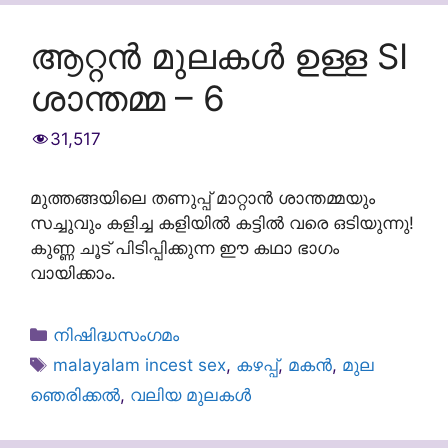
ആറ്റൻ മുലകൾ ഉള്ള SI
ശാന്തമ്മ – 6
31,517
മുത്തങ്ങയിലെ തണുപ്പ് മാറ്റാൻ ശാന്തമ്മയും
സച്ചുവും കളിച്ച കളിയിൽ കട്ടിൽ വരെ ഒടിയുന്നു!
കുണ്ണ ചൂട് പിടിപ്പിക്കുന്ന ഈ കഥാ ഭാഗം
വായിക്കാം.
Categories
നിഷിദ്ധസംഗമം
Tags
malayalam incest sex
,
കഴപ്പ്
,
മകൻ
,
മുല
ഞെരിക്കൽ
,
വലിയ മുലകൾ