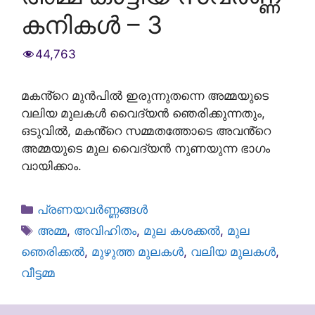
കനികൾ – 3
44,763
മകൻ്റെ മുൻപിൽ ഇരുന്നുതന്നെ അമ്മയുടെ
വലിയ മുലകൾ വൈദ്യൻ ഞെരിക്കുന്നതും,
ഒടുവിൽ, മകൻ്റെ സമ്മതത്തോടെ അവൻ്റെ
അമ്മയുടെ മുല വൈദ്യൻ നുണയുന്ന ഭാഗം
വായിക്കാം.
Categories
പ്രണയവർണ്ണങ്ങൾ
Tags
അമ്മ
,
അവിഹിതം
,
മുല കശക്കൽ
,
മുല
ഞെരിക്കൽ
,
മുഴുത്ത മുലകൾ
,
വലിയ മുലകൾ
,
വീട്ടമ്മ