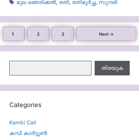
Tags
മുല ഞെരിക്കൽ
,
രതി
,
രതിമൂര്‍ച്ഛ
,
സുന്ദരി
Page
Page
Page
1
2
3
Next
→
തിരയുക
തിരയുക
Categories
Kambi Call
കമ്പി കാർട്ടൂൺ