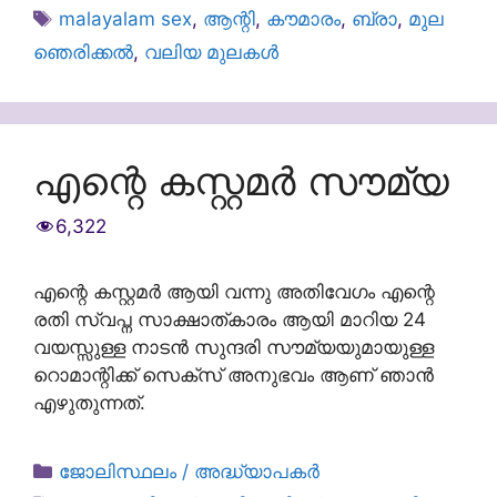
Tags
malayalam sex
,
ആന്റി
,
കൗമാരം
,
ബ്രാ
,
മുല
ഞെരിക്കൽ
,
വലിയ മുലകൾ
എന്റെ കസ്റ്റമർ സൗമ്യ
6,322
എന്റെ കസ്റ്റമർ ആയി വന്നു അതിവേഗം എന്റെ
രതി സ്വപ്ന സാക്ഷാത്കാരം ആയി മാറിയ 24
വയസ്സുള്ള നാടൻ സുന്ദരി സൗമ്യയുമായുള്ള
റൊമാന്റിക്ക് സെക്സ് അനുഭവം ആണ് ഞാൻ
എഴുതുന്നത്.
Categories
ജോലിസ്ഥലം / അദ്ധ്യാപകർ