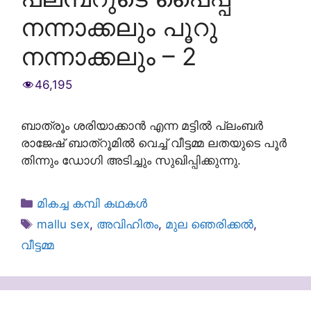
നന്നാക്കലും പൂറു
നന്നാക്കലും – 2
46,195
ബാത്രൂം ശരിയാക്കാൻ എന്ന മട്ടിൽ പ്ലംബർ
രാജേഷ് ബാത്റൂമിൽ വെച്ച് വീട്ടമ്മ ലതയുടെ പൂർ
തിന്നും ഡോഗി അടിച്ചും സുഖിപ്പിക്കുന്നു.
Categories
മികച്ച കമ്പി കഥകൾ
Tags
mallu sex
,
അവിഹിതം
,
മുല ഞെരിക്കൽ
,
വീട്ടമ്മ