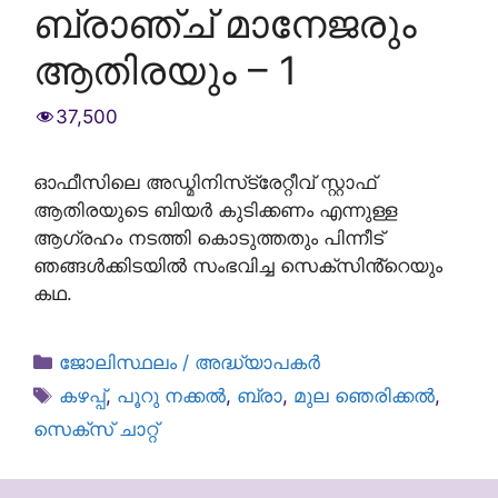
ബ്രാഞ്ച് മാനേജരും
ആതിരയും – 1
37,500
ഓഫീസിലെ അഡ്മിനിസ്‌ട്രേറ്റീവ് സ്റ്റാഫ്
ആതിരയുടെ ബിയർ കുടിക്കണം എന്നുള്ള
ആഗ്രഹം നടത്തി കൊടുത്തതും പിന്നീട്
ഞങ്ങൾക്കിടയിൽ സംഭവിച്ച സെക്‌സിൻ്റെയും
കഥ.
Categories
ജോലിസ്ഥലം / അദ്ധ്യാപകർ
Tags
കഴപ്പ്
,
പൂറു നക്കൽ
,
ബ്രാ
,
മുല ഞെരിക്കൽ
,
സെക്സ് ചാറ്റ്