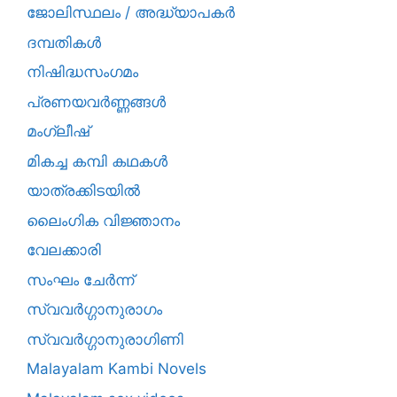
ജോലിസ്ഥലം / അദ്ധ്യാപകർ
ദമ്പതികള്‍
നിഷിദ്ധസംഗമം
പ്രണയവർണ്ണങ്ങൾ
മംഗ്ലീഷ്
മികച്ച കമ്പി കഥകൾ
യാത്രക്കിടയില്‍
ലൈംഗിക വിജ്ഞാനം
വേലക്കാരി
സംഘം ചേർന്ന്
സ്വവർഗ്ഗാനുരാഗം
സ്വവർഗ്ഗാനുരാഗിണി
Malayalam Kambi Novels