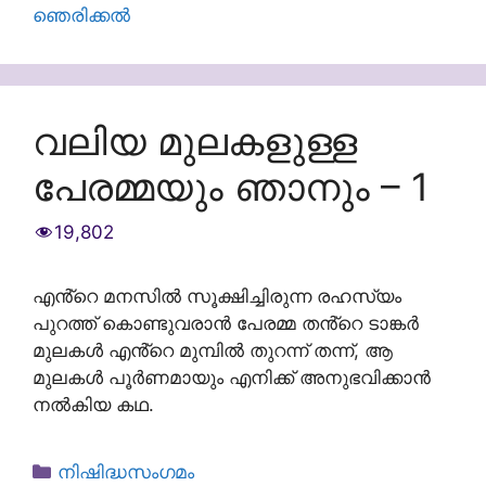
ഞെരിക്കൽ
വലിയ മുലകളുള്ള
പേരമ്മയും ഞാനും – 1
19,802
എൻ്റെ മനസിൽ സൂക്ഷിച്ചിരുന്ന രഹസ്യം
പുറത്ത് കൊണ്ടുവരാൻ പേരമ്മ തൻ്റെ ടാങ്കർ
മുലകൾ എൻ്റെ മുമ്പിൽ തുറന്ന് തന്ന്, ആ
മുലകൾ പൂർണമായും എനിക്ക് അനുഭവിക്കാൻ
നൽകിയ കഥ.
Categories
നിഷിദ്ധസംഗമം