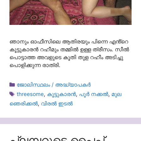
ഞാനും ഓഫീസിലെ ആതിരയും പിന്നെ എൻ്റെ
കൂട്ടുകാരൻ റഹീമും തമ്മിൽ ഉള്ള ത്രീസം. സീൽ
പൊട്ടാത്ത അവളുടെ കൂതി തുള റഹീം അടിച്ചു
പൊളിക്കുന്ന രാത്രി.
Categories
ജോലിസ്ഥലം / അദ്ധ്യാപകർ
Tags
threesome
,
കൂട്ടുകാരൻ
,
പൂർ നക്കൽ
,
മുല
ഞെരിക്കൽ
,
വിരൽ ഇടൽ
പ്ലമ്പറുടെ പൈപ്പ്‌