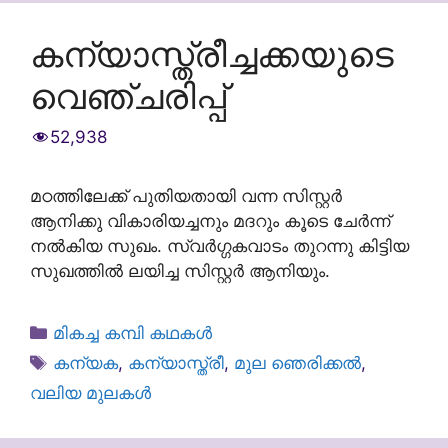
കന്യാസ്ത്രീച്ചക്കയുടെ
വെഞ്ചരിപ്പ്
52,938
മഠത്തിലേക്ക് പുതിയതായി വന്ന സിസ്റ്റർ
ആനിക്കു വികാരിയച്ചനും മദറും കൂടെ ചേർന്ന്
നൽകിയ സുഖം. സ്വർഗ്ഗകവാടം തുറന്നു കിട്ടിയ
സുഖത്തിൽ ലയിച്ച സിസ്റ്റർ ആനിയും.
Categories
മികച്ച കമ്പി കഥകൾ
Tags
കന്യക
,
കന്യാസ്ത്രീ
,
മുല ഞെരിക്കൽ
,
വലിയ മുലകൾ