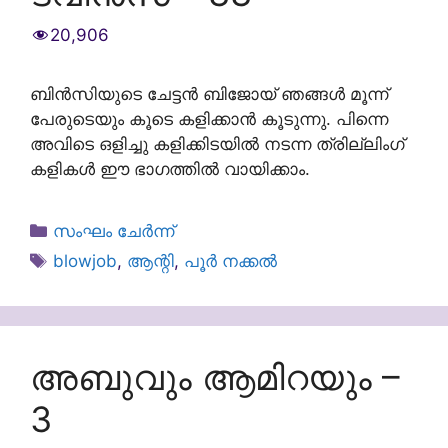
20,906
ബിൻസിയുടെ ചേട്ടൻ ബിജോയ്‌ ഞങ്ങൾ മൂന്ന്
പേരുടെയും കൂടെ കളിക്കാൻ കൂടുന്നു. പിന്നെ
അവിടെ ഒളിച്ചു കളിക്കിടയിൽ നടന്ന ത്രില്ലിംഗ്
കളികൾ ഈ ഭാഗത്തിൽ വായിക്കാം.
Categories
സംഘം ചേർന്ന്
Tags
blowjob
,
ആന്റി
,
പൂർ നക്കൽ
അബുവും ആമിറയും –
3