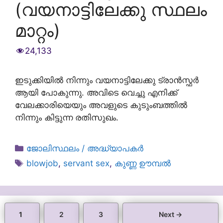
(വയനാട്ടിലേക്കു സ്ഥലം
മാറ്റം)
24,133
ഇടുക്കിയിൽ നിന്നും വയനാട്ടിലേക്കു ട്രാൻസ്ഫർ
ആയി പോകുന്നു. അവിടെ വെച്ചു എനിക്ക്
വേലക്കാരിയെയും അവളുടെ കുടുംബത്തിൽ
നിന്നും കിട്ടുന്ന രതിസുഖം.
Categories
ജോലിസ്ഥലം / അദ്ധ്യാപകർ
Tags
blowjob
,
servant sex
,
കുണ്ണ ഊമ്പൽ
Page
Page
Page
1
2
3
Next
→