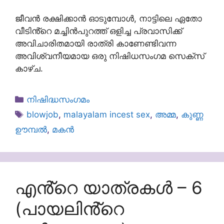
ജീവൻ രക്ഷിക്കാൻ ഓടുമ്പോൾ, നാട്ടിലെ ഏതോ
വീടിൻ്റെ മച്ചിൻപുറത്ത് ഒളിച്ച പ്രവാസിക്ക്
അവിചാരിതമായി രാത്രി കാണേണ്ടിവന്ന
അവിശ്വനീയമായ ഒരു നിഷിധസംഗമ സെക്സ്
കാഴ്ച.
Categories
നിഷിദ്ധസംഗമം
Tags
blowjob
,
malayalam incest sex
,
അമ്മ
,
കുണ്ണ
ഊമ്പൽ
,
മകൻ
എൻ്റെ യാത്രകൾ – 6
(പായലിൻ്റെ