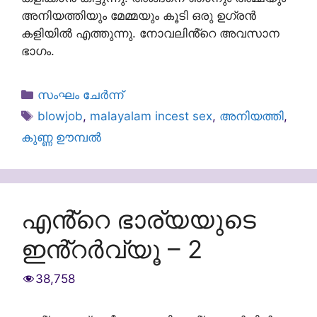
അനിയത്തിയും മേമ്മയും കൂടി ഒരു ഉഗ്രൻ
കളിയിൽ എത്തുന്നു. നോവലിൻ്റെ അവസാന
ഭാഗം.
Categories
സംഘം ചേർന്ന്
Tags
blowjob
,
malayalam incest sex
,
അനിയത്തി
,
കുണ്ണ ഊമ്പൽ
എൻ്റെ ഭാര്യയുടെ
ഇൻ്റർവ്യൂ – 2
38,758