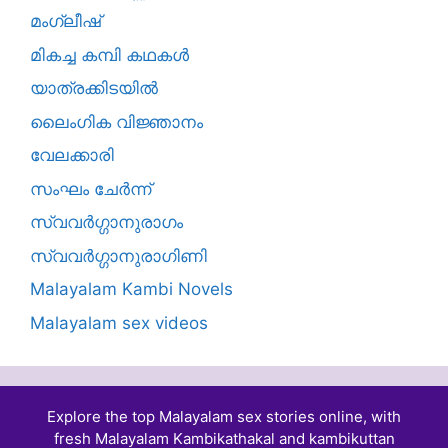
മംഗ്ലീഷ്
മികച്ച കമ്പി കഥകൾ
യാത്രക്കിടയില്‍
ലൈംഗിക വിജ്ഞാനം
വേലക്കാരി
സംഘം ചേർന്ന്
സ്വവർഗ്ഗാനുരാഗം
സ്വവർഗ്ഗാനുരാഗിണി
Malayalam Kambi Novels
Malayalam sex videos
Explore the top Malayalam sex stories online, with
fresh Malayalam Kambikathakal and
kambikuttan