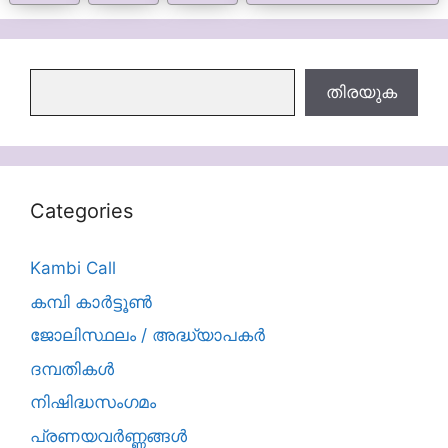
തിരയുക
തിരയുക
Categories
Kambi Call
കമ്പി കാർട്ടൂൺ
ജോലിസ്ഥലം / അദ്ധ്യാപകർ
ദമ്പതികള്‍
നിഷിദ്ധസംഗമം
പ്രണയവർണ്ണങ്ങൾ