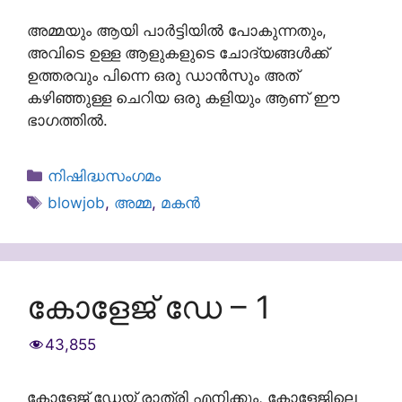
അമ്മയും ആയി പാർട്ടിയിൽ പോകുന്നതും,
അവിടെ ഉള്ള ആളുകളുടെ ചോദ്യങ്ങൾക്ക്
ഉത്തരവും പിന്നെ ഒരു ഡാൻസും അത്
കഴിഞ്ഞുള്ള ചെറിയ ഒരു കളിയും ആണ് ഈ
ഭാഗത്തിൽ.
Categories
നിഷിദ്ധസംഗമം
Tags
blowjob
,
അമ്മ
,
മകൻ
കോളേജ് ഡേ – 1
43,855
കോളേജ് ഡേയ് രാത്രി എനിക്കും, കോളേജിലെ