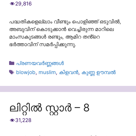
29,816
പദ്ധതികളെല്ലാം വീണ്ടും പൊളിഞ്ഞ് ഒടുവിൽ,
അബുവിന് കൊടുക്കാൻ വെച്ചിരുന്ന മാറിലെ
മാംസകുടങ്ങൾ രണ്ടും, ആമിറ തൻ്റെ
ഭർത്താവിന് സമർപ്പിക്കുന്നു.
Categories
പ്രണയവർണ്ണങ്ങൾ
Tags
blowjob
,
muslim
,
കിളവൻ
,
കുണ്ണ ഊമ്പൽ
ലിറ്റിൽ സ്റ്റാർ – 8
31,228