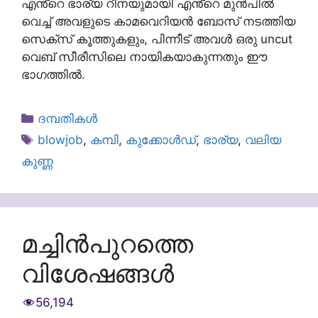
എൻ്റെ ഭാര്യ റീനയുമായി എൻ്റെ മുൻപിൽ
വെച്ച് അവളുടെ കാമവെറിയൻ ബോസ് നടത്തിയ
സെക്സ് കൂത്തുകളും, പിന്നീട് അവൾ ഒരു uncut
വെബ് സീരീസിലെ നായികയാകുന്നതും ഈ
ഭാഗത്തിൽ.
Categories
ദമ്പതികള്‍
Tags
blowjob
,
കമ്പി
,
കുക്കോൾഡ്
,
ഭാര്യ
,
വലിയ
കുണ്ണ
മച്ചിൻപുറത്തെ
വിശേഷങ്ങൾ
56,194