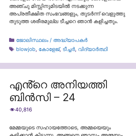
അഞ്ചു മിസ്സിനുമിടയിൽ നടക്കുന്ന
അപ്രതീക്ഷിത സംഭവങ്ങളും, തുടർന്ന് വെളുത്തു
തുടുത്ത ശരീരമുല്ല ടീച്ചറെ ഞാൻ കളിച്ചതും.
Categories
ജോലിസ്ഥലം / അദ്ധ്യാപകർ
Tags
blowjob
,
കോളേജ്
,
ടീച്ചർ
,
വിദ്യാർത്ഥി
എൻ്റെ അനിയത്തി
ബിൻസി – 24
40,816
മേമ്മയുടെ സഹായത്തോടെ, അമ്മയെയും
കളിക്കാൻ കിട്ടുന്നു. അങ്ങനെ ഞാനും അമ്മയും