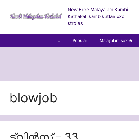
Skip
New Free Malayalam Kambi
to
Kathakal, kambikuttan xxx
content
stroies
☰
Popular
Malayalam sex 🔥
blowjob
ട്വിൻസ് – 33