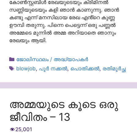
കോൺസ്റ്റബിൾ രേഖയുടെയും ക്രിമിനൽ
സണ്ണിയുടെയും കളി ഞാൻ കാണുന്നു. ഞാൻ
കണ്ടു എന്ന് മനസിലായ രേഖ എൻ്റെ കുണ്ണ
ഊമ്പി തരുന്നു. പിന്നെ പെട്ടെന്ന് ഒരു പണ്ണൽ
അമ്മേടെ മുന്നിൽ അമ്മ അറിയാതെ ഞാനും
രേഖയും ആയി.
Categories
ജോലിസ്ഥലം / അദ്ധ്യാപകർ
Tags
blowjob
,
പൂർ നക്കൽ
,
പൊതിക്കൽ
,
രതിമൂര്‍ച്ഛ
അമ്മയുടെ കൂടെ ഒരു
ജീവിതം – 13
25,001