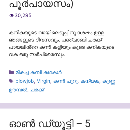
പൂർപായസം)
30,295
കനികയുടെ വായിലെടുപ്പിനു ശേഷം ഉള്ള
ഞങ്ങളുടെ ദിവസവും, പഞ്ചാബി ചരക്ക്
പായലിൻ്റെ കന്നി കളിയും കൂടെ കനികയുടെ
വക ഒരു സർപ്രൈസും.
Categories
മികച്ച കമ്പി കഥകൾ
Tags
blowjob
,
Virgin
,
കന്നി പൂറു
,
കന്യക
,
കുണ്ണ
ഊമ്പൽ
,
ചരക്ക്
ഓൺ ഡ്യൂട്ടി – 5